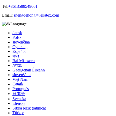
Tel:
+8613588549061
Email:
shengdehong@leilatex.com
Language
dansk
Polski
slovenčina
Cymraeg
Español
বাংলা
Bai Miaowen
עברית
Gaeilgenah Éireann
slovenščina
Việt Nam
Català
Português
日本語
Svenska
íslenska
Srbija jezik (latinica)
Türkçe