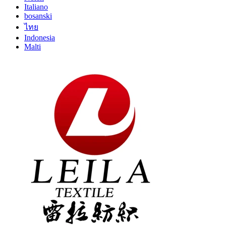
Italiano
bosanski
ไทย
Indonesia
Malti