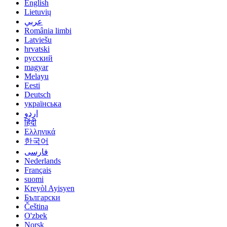
English
Lietuvių
عربي
România limbi
Latviešu
hrvatski
русский
magyar
Melayu
Eesti
Deutsch
українська
اردو
हिंदी
Ελληνικά
한국어
فارسی
Nederlands
Français
suomi
Kreyòl Ayisyen
Български
Čeština
O'zbek
Norsk