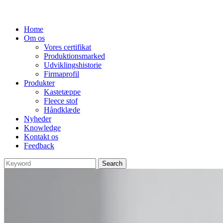
Home
Om os
Vores certifikat
Produktionsmarked
Udviklingshistorie
Firmaprofil
Produkter
Kastetæppe
Fleece stof
Håndklæde
Nyheder
Knowledge
Kontakt os
Feedback