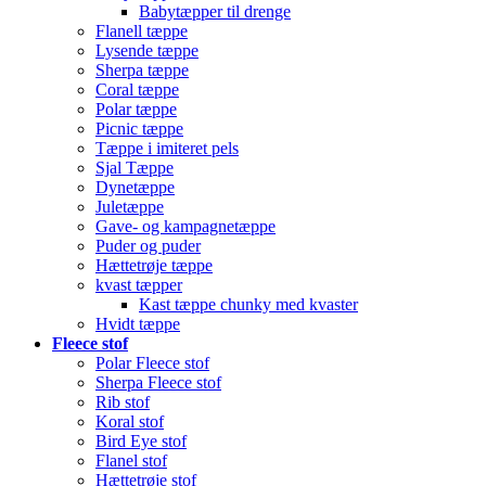
Babytæpper til drenge
Flanell tæppe
Lysende tæppe
Sherpa tæppe
Coral tæppe
Polar tæppe
Picnic tæppe
Tæppe i imiteret pels
Sjal Tæppe
Dynetæppe
Juletæppe
Gave- og kampagnetæppe
Puder og puder
Hættetrøje tæppe
kvast tæpper
Kast tæppe chunky med kvaster
Hvidt tæppe
Fleece stof
Polar Fleece stof
Sherpa Fleece stof
Rib stof
Koral stof
Bird Eye stof
Flanel stof
Hættetrøje stof