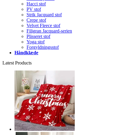
Hacci stof
PV stof
Strik Jacquard stof
Crepe stof
Velvet Fleece stof
Filigran Jacquard-serien
Plisseret stof
Yoga stof
Forgyldningsstof
Håndklæde
Latest Products