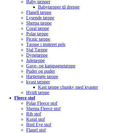
Baby tæpper
Babytæpper til drenge
Flanell tæppe
Lysende tæppe
Sherpa tæppe
Coral tæppe
Polar tæppe
Picnic tæppe
Tæppe i imiteret pels
Sjal Tæppe
Dynetæppe
Juletæppe
Gave- og kampagnetæppe
Puder og puder
Hættetrøje tæppe
kvast tæpper
Kast tæppe chunky med kvaster
Hvidt tæppe
Fleece stof
Polar Fleece stof
Sherpa Fleece stof
Rib stof
Koral stof
Bird Eye stof
Flanel stof