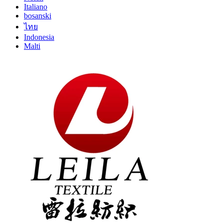
Italiano
bosanski
ไทย
Indonesia
Malti