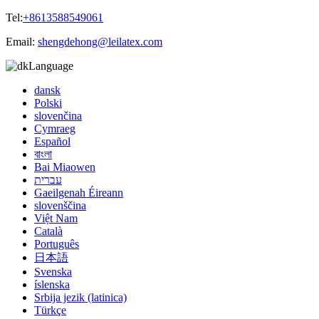
Tel:
+8613588549061
Email:
shengdehong@leilatex.com
Language
dansk
Polski
slovenčina
Cymraeg
Español
বাংলা
Bai Miaowen
עברית
Gaeilgenah Éireann
slovenščina
Việt Nam
Català
Português
日本語
Svenska
íslenska
Srbija jezik (latinica)
Türkçe