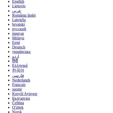
English
Lietuvių
عربي
România limbi
Latviešu
hrvatski
русский
magyar
Melayu
Eesti
Deutsch
українська
اردو
हिंदी
Ελληνικά
한국어
فارسی
Nederlands
Français
suomi
Kreyòl Ayisyen
Български
Čeština
O'zbek
Norsk