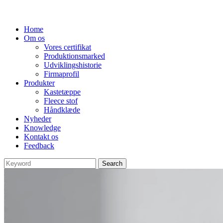
Home
Om os
Vores certifikat
Produktionsmarked
Udviklingshistorie
Firmaprofil
Produkter
Kastetæppe
Fleece stof
Håndklæde
Nyheder
Knowledge
Kontakt os
Feedback