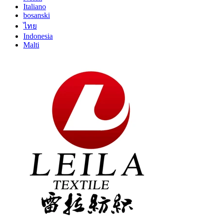
Italiano
bosanski
ไทย
Indonesia
Malti