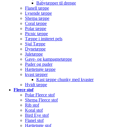
Babytæpper til drenge
Flanell tæppe
Lysende tæppe
Sherpa tæppe
Coral tæppe
Polar tæppe
Picnic tæppe
Tæppe i imiteret pels
Sjal Tæppe
Dynetæppe
Juletæppe
Gave- og kampagnetæppe
Puder og puder
Hættetrøje tæppe
kvast tæpper
Kast tæppe chunky med kvaster
Hvidt tæppe
Fleece stof
Polar Fleece stof
Sherpa Fleece stof
Rib stof
Koral stof
Bird Eye stof
Flanel stof
Hættetrøje stof