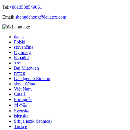
Tel:
+8613588549061
Email:
shengdehong@leilatex.com
Language
dansk
Polski
slovenčina
Cymraeg
Español
বাংলা
Bai Miaowen
עברית
Gaeilgenah Éireann
slovenščina
Việt Nam
Català
Português
日本語
Svenska
íslenska
Srbija jezik (latinica)
Türkçe