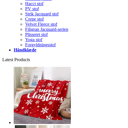
Hacci stof
PV stof
Strik Jacquard stof
Crepe stof
Velvet Fleece stof
Filigran Jacquard-serien
Plisseret stof
Yoga stof
Forgyldningsstof
Håndklæde
Latest Products