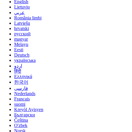
English
Lietuvių
عربي
România limbi
Latviešu
hrvatski
русский
magyar
Melayu
Eesti
Deutsch
українська
اردو
हिंदी
Ελληνικά
한국어
فارسی
Nederlands
Français
suomi
Kreyòl Ayisyen
Български
Čeština
O'zbek
Norsk