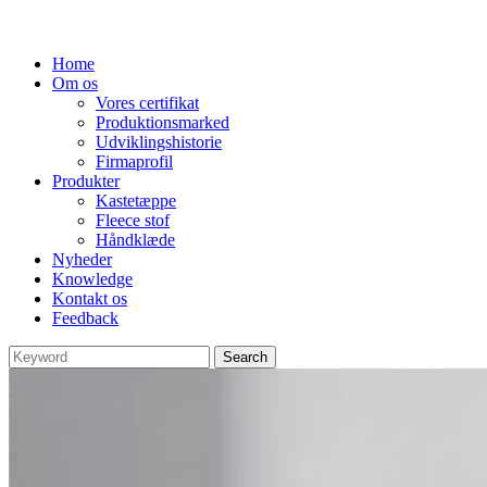
Home
Om os
Vores certifikat
Produktionsmarked
Udviklingshistorie
Firmaprofil
Produkter
Kastetæppe
Fleece stof
Håndklæde
Nyheder
Knowledge
Kontakt os
Feedback