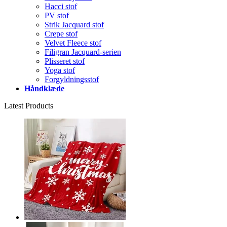
Hacci stof
PV stof
Strik Jacquard stof
Crepe stof
Velvet Fleece stof
Filigran Jacquard-serien
Plisseret stof
Yoga stof
Forgyldningsstof
Håndklæde
Latest Products