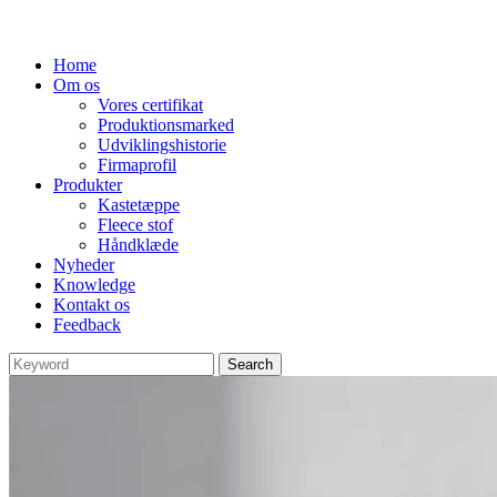
Home
Om os
Vores certifikat
Produktionsmarked
Udviklingshistorie
Firmaprofil
Produkter
Kastetæppe
Fleece stof
Håndklæde
Nyheder
Knowledge
Kontakt os
Feedback