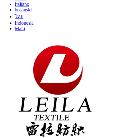
Italiano
bosanski
ไทย
Indonesia
Malti