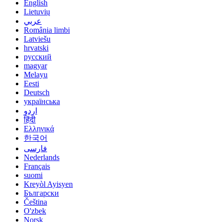
English
Lietuvių
عربي
România limbi
Latviešu
hrvatski
русский
magyar
Melayu
Eesti
Deutsch
українська
اردو
हिंदी
Ελληνικά
한국어
فارسی
Nederlands
Français
suomi
Kreyòl Ayisyen
Български
Čeština
O'zbek
Norsk