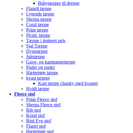
Babytæpper til drenge
Flanell tæppe
Lysende tæppe
Sherpa tæppe
Coral tæppe
Polar tæppe
Picnic tæppe
Tæppe i imiteret pels
Sjal Tæppe
Dynetæppe
Juletæppe
Gave- og kampagnetæppe
Puder og puder
Hættetrøje tæppe
kvast tæpper
Kast tæppe chunky med kvaster
Hvidt tæppe
Fleece stof
Polar Fleece stof
Sherpa Fleece stof
Rib stof
Koral stof
Bird Eye stof
Flanel stof
Hættetrøje stof