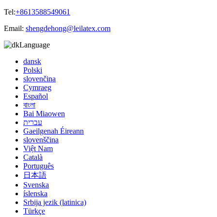
Tel:
+8613588549061
Email:
shengdehong@leilatex.com
Language
dansk
Polski
slovenčina
Cymraeg
Español
বাংলা
Bai Miaowen
עברית
Gaeilgenah Éireann
slovenščina
Việt Nam
Català
Português
日本語
Svenska
íslenska
Srbija jezik (latinica)
Türkçe