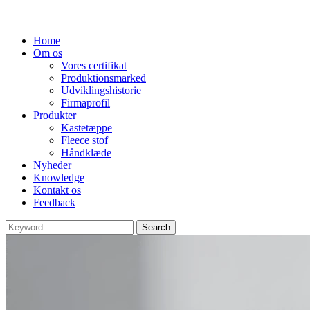
Home
Om os
Vores certifikat
Produktionsmarked
Udviklingshistorie
Firmaprofil
Produkter
Kastetæppe
Fleece stof
Håndklæde
Nyheder
Knowledge
Kontakt os
Feedback