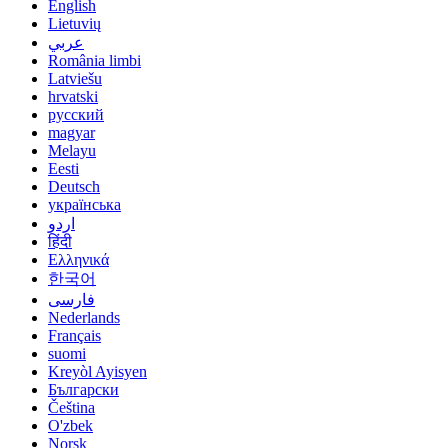
English
Lietuvių
عربي
România limbi
Latviešu
hrvatski
русский
magyar
Melayu
Eesti
Deutsch
українська
اردو
हिंदी
Ελληνικά
한국어
فارسی
Nederlands
Français
suomi
Kreyòl Ayisyen
Български
Čeština
O'zbek
Norsk