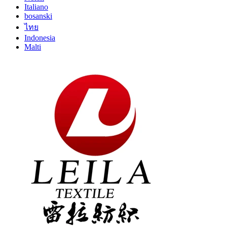
Italiano
bosanski
ไทย
Indonesia
Malti