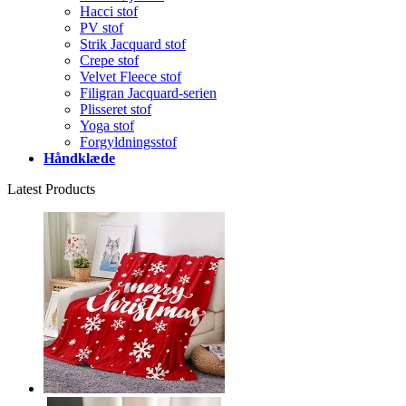
Hacci stof
PV stof
Strik Jacquard stof
Crepe stof
Velvet Fleece stof
Filigran Jacquard-serien
Plisseret stof
Yoga stof
Forgyldningsstof
Håndklæde
Latest Products