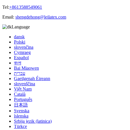
Tel:
+8613588549061
Email:
shengdehong@leilatex.com
Language
dansk
Polski
slovenčina
Cymraeg
Español
বাংলা
Bai Miaowen
עברית
Gaeilgenah Éireann
slovenščina
Việt Nam
Català
Português
日本語
Svenska
íslenska
Srbija jezik (latinica)
Türkçe