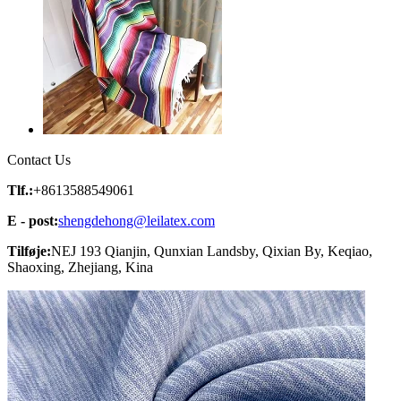
Contact Us
Tlf.:
+8613588549061
E - post:
shengdehong@leilatex.com
Tilføje:
NEJ 193 Qianjin, Qunxian Landsby, Qixian By, Keqiao,
Shaoxing, Zhejiang, Kina