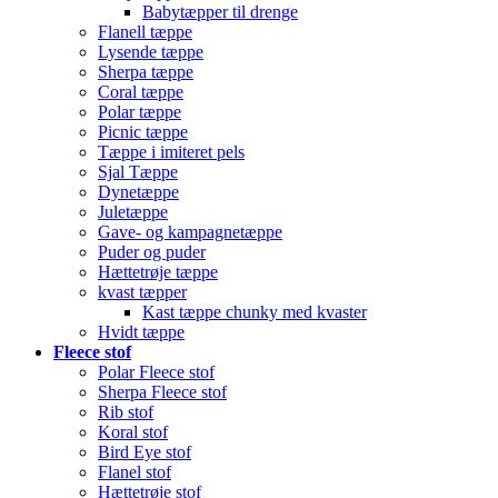
Babytæpper til drenge
Flanell tæppe
Lysende tæppe
Sherpa tæppe
Coral tæppe
Polar tæppe
Picnic tæppe
Tæppe i imiteret pels
Sjal Tæppe
Dynetæppe
Juletæppe
Gave- og kampagnetæppe
Puder og puder
Hættetrøje tæppe
kvast tæpper
Kast tæppe chunky med kvaster
Hvidt tæppe
Fleece stof
Polar Fleece stof
Sherpa Fleece stof
Rib stof
Koral stof
Bird Eye stof
Flanel stof
Hættetrøje stof