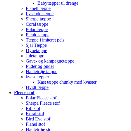
Babytæpper til drenge
Flanell tæppe
Lysende tæppe
Sherpa tæppe
Coral tæppe
Polar tæppe
Picnic tæppe
Tæppe i imiteret pels
Sjal Tæppe
Dynetæppe
Juletæppe
Gave- og kampagnetæppe
Puder og puder
Hættetrøje tæppe
kvast tæpper
Kast tæppe chunky med kvaster
Hvidt tæppe
Fleece stof
Polar Fleece stof
Sherpa Fleece stof
Rib stof
Koral stof
Bird Eye stof
Flanel stof
Hættetrøje stof