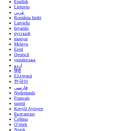
English
Lietuvių
عربي
România limbi
Latviešu
hrvatski
русский
magyar
Melayu
Eesti
Deutsch
українська
اردو
हिंदी
Ελληνικά
한국어
فارسی
Nederlands
Français
suomi
Kreyòl Ayisyen
Български
Čeština
O'zbek
Norsk