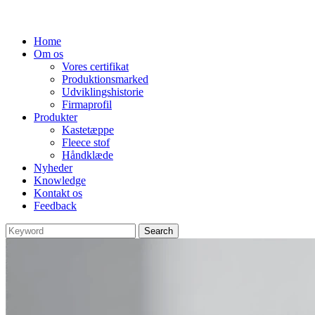
Home
Om os
Vores certifikat
Produktionsmarked
Udviklingshistorie
Firmaprofil
Produkter
Kastetæppe
Fleece stof
Håndklæde
Nyheder
Knowledge
Kontakt os
Feedback