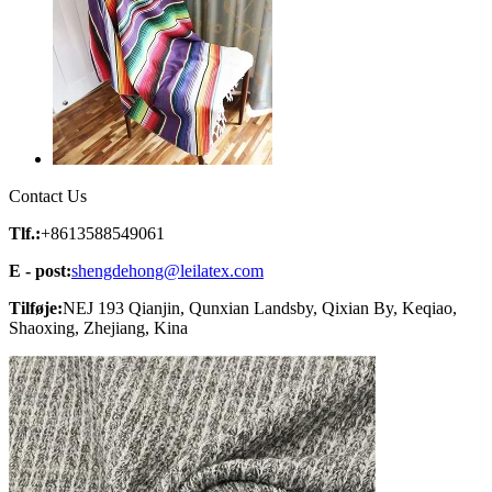
Contact Us
Tlf.:
+8613588549061
E - post:
shengdehong@leilatex.com
Tilføje:
NEJ 193 Qianjin, Qunxian Landsby, Qixian By, Keqiao,
Shaoxing, Zhejiang, Kina