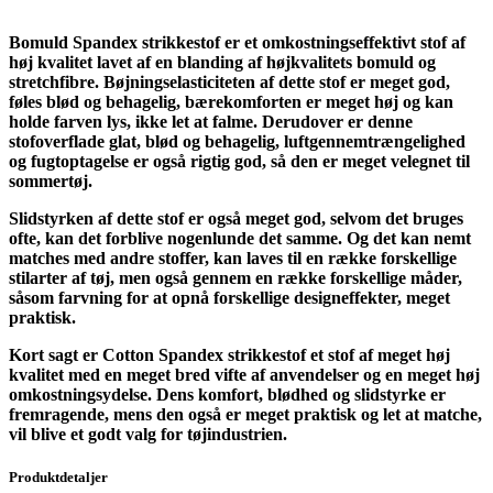
Bomuld Spandex strikkestof er et omkostningseffektivt stof af
høj kvalitet lavet af en blanding af højkvalitets bomuld og
stretchfibre. Bøjningselasticiteten af ​​dette stof er meget god,
føles blød og behagelig, bærekomforten er meget høj og kan
holde farven lys, ikke let at falme. Derudover er denne
stofoverflade glat, blød og behagelig, luftgennemtrængelighed
og fugtoptagelse er også rigtig god, så den er meget velegnet til
sommertøj.
Slidstyrken af ​​dette stof er også meget god, selvom det bruges
ofte, kan det forblive nogenlunde det samme. Og det kan nemt
matches med andre stoffer, kan laves til en række forskellige
stilarter af tøj, men også gennem en række forskellige måder,
såsom farvning for at opnå forskellige designeffekter, meget
praktisk.
Kort sagt er Cotton Spandex strikkestof et stof af meget høj
kvalitet med en meget bred vifte af anvendelser og en meget høj
omkostningsydelse. Dens komfort, blødhed og slidstyrke er
fremragende, mens den også er meget praktisk og let at matche,
vil blive et godt valg for tøjindustrien.
Produktdetaljer