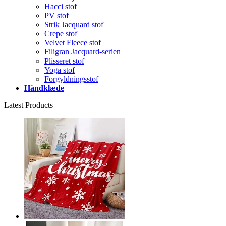
Hacci stof
PV stof
Strik Jacquard stof
Crepe stof
Velvet Fleece stof
Filigran Jacquard-serien
Plisseret stof
Yoga stof
Forgyldningsstof
Håndklæde
Latest Products