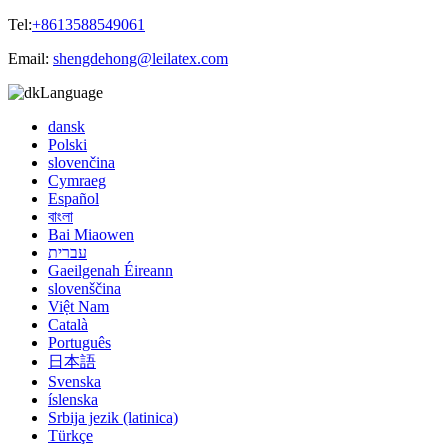
Tel:
+8613588549061
Email:
shengdehong@leilatex.com
Language
dansk
Polski
slovenčina
Cymraeg
Español
বাংলা
Bai Miaowen
עברית
Gaeilgenah Éireann
slovenščina
Việt Nam
Català
Português
日本語
Svenska
íslenska
Srbija jezik (latinica)
Türkçe