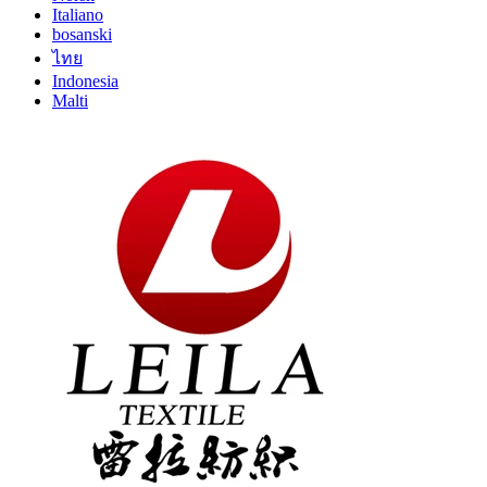
Italiano
bosanski
ไทย
Indonesia
Malti