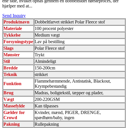
ene side, hvilket opnås gennem en dobbeltsidet børsteproces, der
hjælper med at...
Send Inquiry
Produktnavn
Dobbeltfarvet strikket Polar Fleece stof
Materiale
100 procent polyester
Tykkelse
Medium vægt
Forsyningstype
Lav på bestilling
Slags
Polar Fleece stof
Mønster
Trykt
Stil
Almindeligt
Bredde
150-200cm
Teknik
strikket
Flammehæmmende, Antistatisk, Blackout,
Funktion
Krympebestandig
Brug
Madras, boligtekstil, tæpper og plader,
Vægt
200-220GSM
Massefylde
Kan tilpasses
Gælder for
Kvinder, mænd, PIGER, DRENGE,
Crowd
spædbørn/baby, ingen
Pakning
Rullepakning