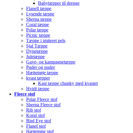
Babytæpper til drenge
Flanell tæppe
Lysende tæppe
Sherpa tæppe
Coral tæppe
Polar tæppe
Picnic tæppe
Tæppe i imiteret pels
Sjal Tæppe
Dynetæppe
Juletæppe
Gave- og kampagnetæppe
Puder og puder
Hættetrøje tæppe
kvast tæpper
Kast tæppe chunky med kvaster
Hvidt tæppe
Fleece stof
Polar Fleece stof
Sherpa Fleece stof
Rib stof
Koral stof
Bird Eye stof
Flanel stof
Hættetrøje stof