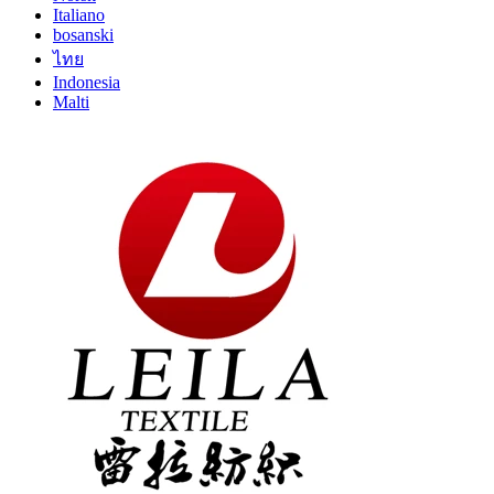
Italiano
bosanski
ไทย
Indonesia
Malti