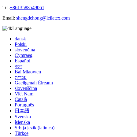
Tel:
+8613588549061
Email:
shengdehong@leilatex.com
Language
dansk
Polski
slovenčina
Cymraeg
Español
বাংলা
Bai Miaowen
עברית
Gaeilgenah Éireann
slovenščina
Việt Nam
Català
Português
日本語
Svenska
íslenska
Srbija jezik (latinica)
Türkçe