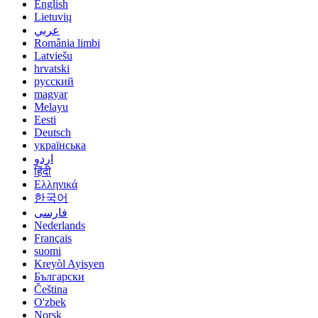
English
Lietuvių
عربي
România limbi
Latviešu
hrvatski
русский
magyar
Melayu
Eesti
Deutsch
українська
اردو
हिंदी
Ελληνικά
한국어
فارسی
Nederlands
Français
suomi
Kreyòl Ayisyen
Български
Čeština
O'zbek
Norsk