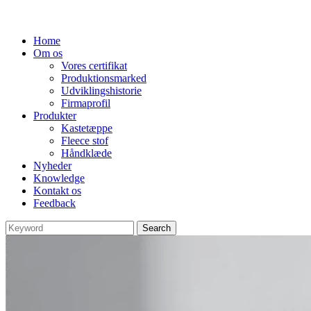
Home
Om os
Vores certifikat
Produktionsmarked
Udviklingshistorie
Firmaprofil
Produkter
Kastetæppe
Fleece stof
Håndklæde
Nyheder
Knowledge
Kontakt os
Feedback