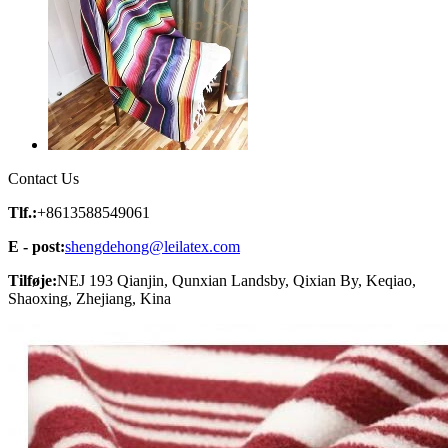
Contact Us
Tlf.:
+8613588549061
E - post:
shengdehong@leilatex.com
Tilføje:
NEJ 193 Qianjin, Qunxian Landsby, Qixian By, Keqiao,
Shaoxing, Zhejiang, Kina