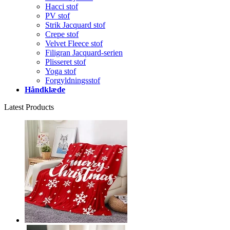
Hacci stof
PV stof
Strik Jacquard stof
Crepe stof
Velvet Fleece stof
Filigran Jacquard-serien
Plisseret stof
Yoga stof
Forgyldningsstof
Håndklæde
Latest Products