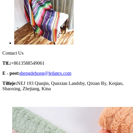
Contact Us
Tlf.:
+8613588549061
E - post:
shengdehong@leilatex.com
Tilføje:
NEJ 193 Qianjin, Qunxian Landsby, Qixian By, Keqiao,
Shaoxing, Zhejiang, Kina