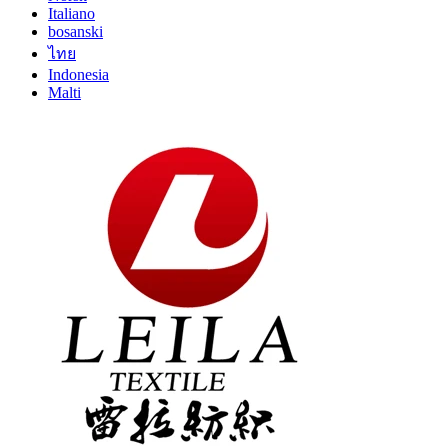
Italiano
bosanski
ไทย
Indonesia
Malti