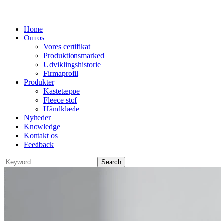
Home
Om os
Vores certifikat
Produktionsmarked
Udviklingshistorie
Firmaprofil
Produkter
Kastetæppe
Fleece stof
Håndklæde
Nyheder
Knowledge
Kontakt os
Feedback