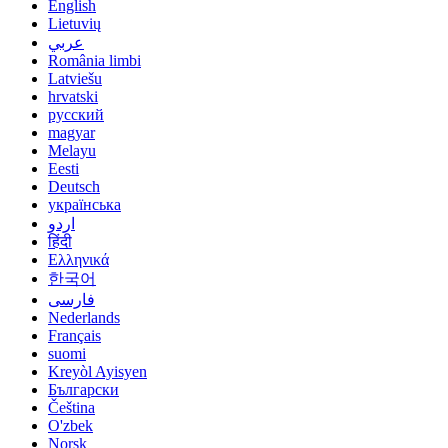
English
Lietuvių
عربي
România limbi
Latviešu
hrvatski
русский
magyar
Melayu
Eesti
Deutsch
українська
اردو
हिंदी
Ελληνικά
한국어
فارسی
Nederlands
Français
suomi
Kreyòl Ayisyen
Български
Čeština
O'zbek
Norsk