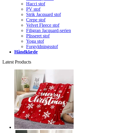
Hacci stof
PV stof
Strik Jacquard stof
Crepe stof
Velvet Fleece stof
Filigran Jacquard-serien
Plisseret stof
Yoga stof
Forgyldningsstof
Håndklæde
Latest Products