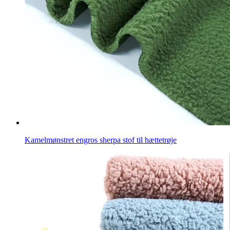
Kamelmønstret engros sherpa stof til hættetrøje