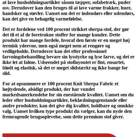
at lave husholdningsartikler såsom tæpper, sofabetræk, puder
osv. Derudover kan den bruges til at lave varme frakker, huer,
handsker og støvler. Uanset om det er indendørs eller udendørs,
kan det give en behagelig varmefølelse.
Det er fordelene ved 100 procent strikket sherpa-stof, der gør
det til et af de foretrukne stoffer for mange kunder. Dette
produkt har mange fordele, hvoraf den første er en meget høj
termisk ydeevne, men også meget nem at rengøre og
vedligeholde. Derudover kan det efter professionel
farvningsbehandling bevare sin lysstyrke og lyse farve, og det er
ikke let at falme. Udseendet på stoflayoutet er fint, ensartet,
blødt og elastisk, så det er meget slidstærkt og ikke bange for
slid.
For at opsummere er 100 procent Knit Sherpa Fabric et
højtydende, alsidigt produkt, der har vundet
markedsanerkendelse for sin enestående kvalitet. Uanset om du
leder efter husholdningsartikler, beklædningsgenstande eller
andre produkter, kan det give dig kvalitet, holdbare og smukke
valg. Uanset hvilken type produkt du vælger, kan du nyde den
fremragende brugsoplevelse, som dette premium stof giver.