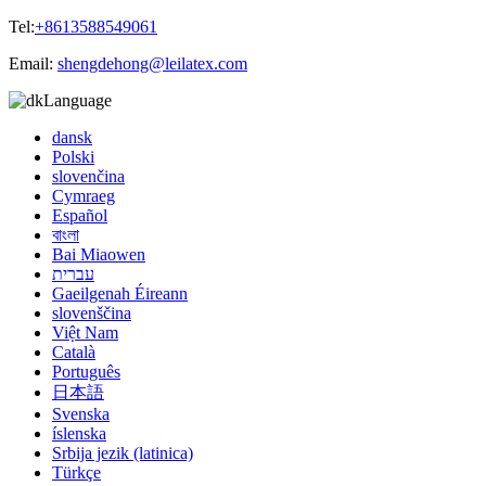
Tel:
+8613588549061
Email:
shengdehong@leilatex.com
Language
dansk
Polski
slovenčina
Cymraeg
Español
বাংলা
Bai Miaowen
עברית
Gaeilgenah Éireann
slovenščina
Việt Nam
Català
Português
日本語
Svenska
íslenska
Srbija jezik (latinica)
Türkçe