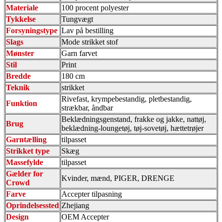
Materiale
100 procent polyester
Tykkelse
Tungvægt
Forsyningstype
Lav på bestilling
Slags
Mode strikket stof
Mønster
Garn farvet
Stil
Print
Bredde
180 cm
Teknik
strikket
Rivefast, krympebestandig, pletbestandig,
Funktion
strækbar, åndbar
Beklædningsgenstand, frakke og jakke, nattøj,
Brug
beklædning-loungetøj, tøj-sovetøj, hættetrøjer
Garntælling
tilpasset
Strikket type
Skæg
Massefylde
tilpasset
Gælder for
Kvinder, mænd, PIGER, DRENGE
Crowd
Farve
Accepter tilpasning
Oprindelsessted
Zhejiang
Design
OEM Accepter