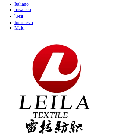
Italiano
bosanski
ไทย
Indonesia
Malti