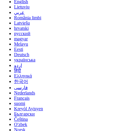
English
Lietuvių
عربي
România limbi
Latviešu
hrvatski
русский
magyar
Melayu
Eesti
Deutsch
українська
اردو
हिंदी
Ελληνικά
한국어
فارسی
Nederlands
Français
suomi
Kreyòl Ayisyen
Български
Čeština
O'zbek
Norsk