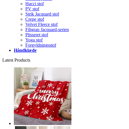
Hacci stof
PV stof
Strik Jacquard stof
Crepe stof
Velvet Fleece stof
Filigran Jacquard-serien
Plisseret stof
Yoga stof
Forgyldningsstof
Håndklæde
Latest Products