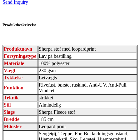
Send Inquiry
Produktbeskrivelse
Produktnavn
Sherpa stof med leopardprint
Forsyningstype
Lav på bestilling
Materiale
100% polyester
Vægt
230 gsm
Tykkelse
Letvægts
Rivefast, børstet ruskind, Anti-UV, Anti-Pull,
Funktion
Vindtæt
Teknik
strikket
Stil
Almindelig
Slags
Sherpa Fleece stof
Bredde
185 cm
Mønster
Leopard print
Sengetøj, Tæppe, For, Beklædningsgenstand,
Hjemmetekstil, Sko, Legetøj, Hjemmetekstil-