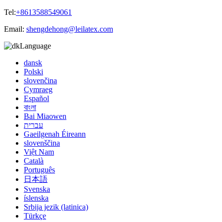
Tel:
+8613588549061
Email:
shengdehong@leilatex.com
Language
dansk
Polski
slovenčina
Cymraeg
Español
বাংলা
Bai Miaowen
עברית
Gaeilgenah Éireann
slovenščina
Việt Nam
Català
Português
日本語
Svenska
íslenska
Srbija jezik (latinica)
Türkçe