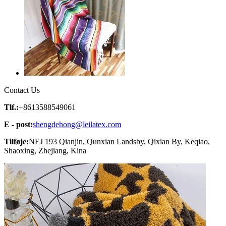
Contact Us
Tlf.:
+8613588549061
E - post:
shengdehong@leilatex.com
Tilføje:
NEJ 193 Qianjin, Qunxian Landsby, Qixian By, Keqiao,
Shaoxing, Zhejiang, Kina