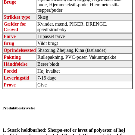
Bruge
pude, Hjemmetekstil-pude, Hjemmetekstil-
tæpper/puder
Strikket type
Skæg
Gælder for
Kvinder, mænd, PIGER, DRENGE,
Crowd
spædbørn/baby
Farve
Tilpasset farve
Brug
Vildt brugt
Oprindelsessted
Shaoxing Zhejiang Kina (fastlandet)
Pakning
Rullepakning, PVC-poser, Vakuumpakke
Håndfølelse
Berør blødt
Fordel
Høj kvalitet
Leveringstid
7-15 dage
Prøve
Give
Produktbeskrivelse
1. Stærk holdbarhed: Sherpa-stof er lavet af polyester af høj