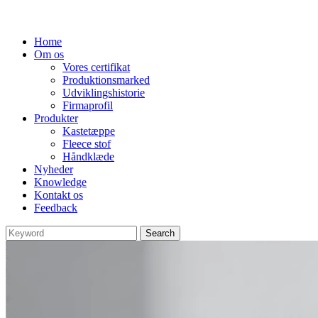
Home
Om os
Vores certifikat
Produktionsmarked
Udviklingshistorie
Firmaprofil
Produkter
Kastetæppe
Fleece stof
Håndklæde
Nyheder
Knowledge
Kontakt os
Feedback