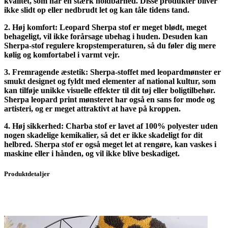
kvalitet, som har en stærk holdbarhed. Disse produkter bliver
ikke slidt op eller nedbrudt let og kan tåle tidens tand.
2. Høj komfort: Leopard Sherpa stof er meget blødt, meget
behageligt, vil ikke forårsage ubehag i huden. Desuden kan
Sherpa-stof regulere kropstemperaturen, så du føler dig mere
kølig og komfortabel i varmt vejr.
3. Fremragende æstetik: Sherpa-stoffet med leopardmønster er
smukt designet og fyldt med elementer af national kultur, som
kan tilføje unikke visuelle effekter til dit tøj eller boligtilbehør.
Sherpa leopard print mønsteret har også en sans for mode og
artisteri, og er meget attraktivt at have på kroppen.
4. Høj sikkerhed: Charba stof er lavet af 100% polyester uden
nogen skadelige kemikalier, så det er ikke skadeligt for dit
helbred. Sherpa stof er også meget let at rengøre, kan vaskes i
maskine eller i hånden, og vil ikke blive beskadiget.
Produktdetaljer