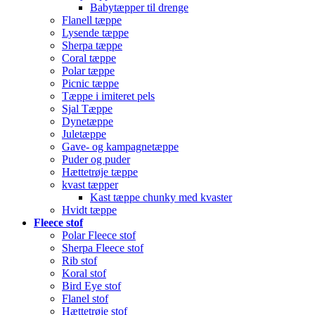
Babytæpper til drenge
Flanell tæppe
Lysende tæppe
Sherpa tæppe
Coral tæppe
Polar tæppe
Picnic tæppe
Tæppe i imiteret pels
Sjal Tæppe
Dynetæppe
Juletæppe
Gave- og kampagnetæppe
Puder og puder
Hættetrøje tæppe
kvast tæpper
Kast tæppe chunky med kvaster
Hvidt tæppe
Fleece stof
Polar Fleece stof
Sherpa Fleece stof
Rib stof
Koral stof
Bird Eye stof
Flanel stof
Hættetrøje stof