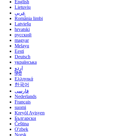
English
Lietuvių
عربي
România limbi
Latviešu
hrvatski
русский
magyar
Melayu
Eesti
Deutsch
українська
اردو
हिंदी
Ελληνικά
한국어
فارسی
Nederlands
Français
suomi
Kreyòl Ayisyen
Български
Čeština
O'zbek
Norsk