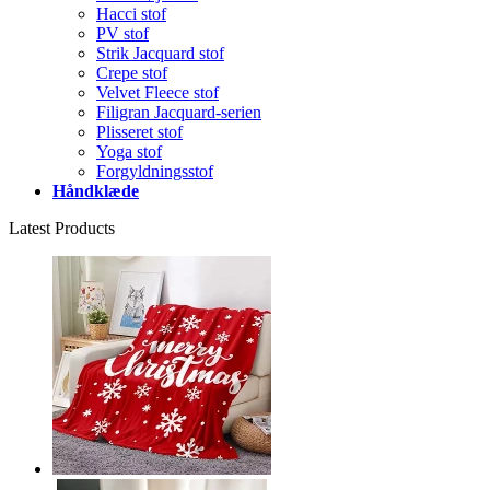
Hacci stof
PV stof
Strik Jacquard stof
Crepe stof
Velvet Fleece stof
Filigran Jacquard-serien
Plisseret stof
Yoga stof
Forgyldningsstof
Håndklæde
Latest Products