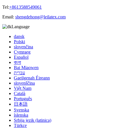
Tel:
+8613588549061
Email:
shengdehong@leilatex.com
Language
dansk
Polski
slovenčina
Cymraeg
Español
বাংলা
Bai Miaowen
עברית
Gaeilgenah Éireann
slovenščina
Việt Nam
Català
Português
日本語
Svenska
íslenska
Srbija jezik (latinica)
Türkçe