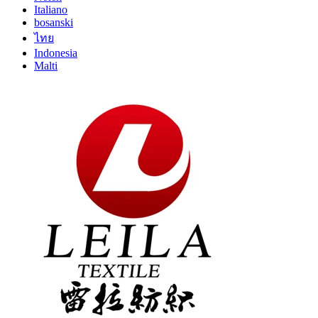
Italiano
bosanski
ไทย
Indonesia
Malti