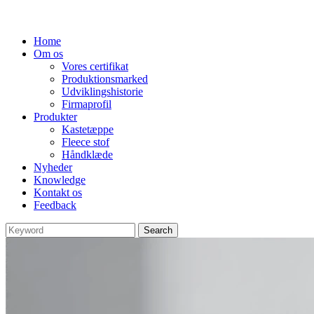
Home
Om os
Vores certifikat
Produktionsmarked
Udviklingshistorie
Firmaprofil
Produkter
Kastetæppe
Fleece stof
Håndklæde
Nyheder
Knowledge
Kontakt os
Feedback