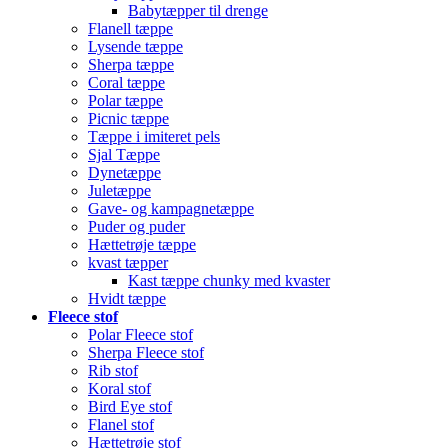
Babytæpper til drenge
Flanell tæppe
Lysende tæppe
Sherpa tæppe
Coral tæppe
Polar tæppe
Picnic tæppe
Tæppe i imiteret pels
Sjal Tæppe
Dynetæppe
Juletæppe
Gave- og kampagnetæppe
Puder og puder
Hættetrøje tæppe
kvast tæpper
Kast tæppe chunky med kvaster
Hvidt tæppe
Fleece stof
Polar Fleece stof
Sherpa Fleece stof
Rib stof
Koral stof
Bird Eye stof
Flanel stof
Hættetrøje stof