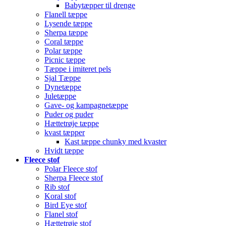
Babytæpper til drenge
Flanell tæppe
Lysende tæppe
Sherpa tæppe
Coral tæppe
Polar tæppe
Picnic tæppe
Tæppe i imiteret pels
Sjal Tæppe
Dynetæppe
Juletæppe
Gave- og kampagnetæppe
Puder og puder
Hættetrøje tæppe
kvast tæpper
Kast tæppe chunky med kvaster
Hvidt tæppe
Fleece stof
Polar Fleece stof
Sherpa Fleece stof
Rib stof
Koral stof
Bird Eye stof
Flanel stof
Hættetrøje stof