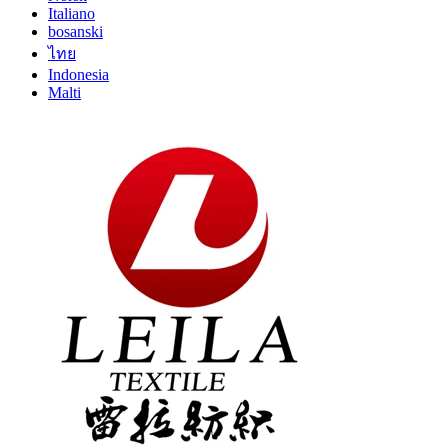
Italiano
bosanski
ไทย
Indonesia
Malti