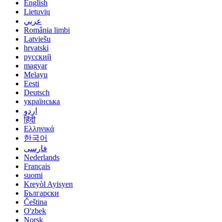
English
Lietuvių
عربي
România limbi
Latviešu
hrvatski
русский
magyar
Melayu
Eesti
Deutsch
українська
اردو
हिंदी
Ελληνικά
한국어
فارسی
Nederlands
Français
suomi
Kreyòl Ayisyen
Български
Čeština
O'zbek
Norsk