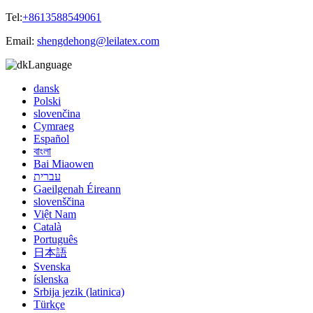
Tel:
+8613588549061
Email:
shengdehong@leilatex.com
Language
dansk
Polski
slovenčina
Cymraeg
Español
বাংলা
Bai Miaowen
עברית
Gaeilgenah Éireann
slovenščina
Việt Nam
Català
Português
日本語
Svenska
íslenska
Srbija jezik (latinica)
Türkçe