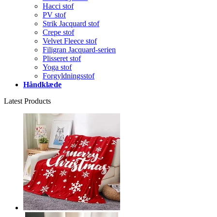
Hacci stof
PV stof
Strik Jacquard stof
Crepe stof
Velvet Fleece stof
Filigran Jacquard-serien
Plisseret stof
Yoga stof
Forgyldningsstof
Håndklæde
Latest Products