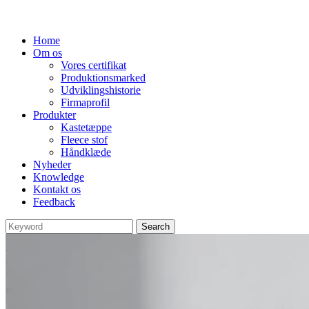
Home
Om os
Vores certifikat
Produktionsmarked
Udviklingshistorie
Firmaprofil
Produkter
Kastetæppe
Fleece stof
Håndklæde
Nyheder
Knowledge
Kontakt os
Feedback