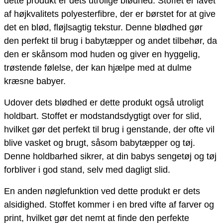
dette produkt er dets utrolige blødhed. Stoffet er lavet
af højkvalitets polyesterfibre, der er børstet for at give
det en blød, fløjlsagtig tekstur. Denne blødhed gør
den perfekt til brug i babytæpper og andet tilbehør, da
den er skånsom mod huden og giver en hyggelig,
trøstende følelse, der kan hjælpe med at dulme
kræsne babyer.
Udover dets blødhed er dette produkt også utroligt
holdbart. Stoffet er modstandsdygtigt over for slid,
hvilket gør det perfekt til brug i genstande, der ofte vil
blive vasket og brugt, såsom babytæpper og tøj.
Denne holdbarhed sikrer, at din babys sengetøj og tøj
forbliver i god stand, selv med dagligt slid.
En anden nøglefunktion ved dette produkt er dets
alsidighed. Stoffet kommer i en bred vifte af farver og
print, hvilket gør det nemt at finde den perfekte