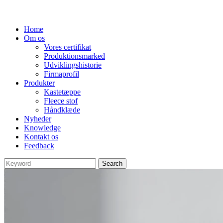
Home
Om os
Vores certifikat
Produktionsmarked
Udviklingshistorie
Firmaprofil
Produkter
Kastetæppe
Fleece stof
Håndklæde
Nyheder
Knowledge
Kontakt os
Feedback