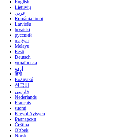
English
Lietuvių
عربي
România limbi
Latviešu
hrvatski
русский
magyar
Melayu
Eesti
Deutsch
українська
اردو
हिंदी
Ελληνικά
한국어
فارسی
Nederlands
Français
suomi
Kreyòl Ayisyen
Български
Čeština
O'zbek
Norsk