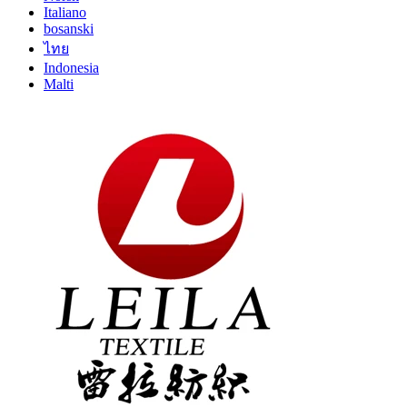
Italiano
bosanski
ไทย
Indonesia
Malti