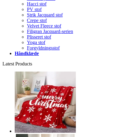
Hacci stof
PV stof
Strik Jacquard stof
Crepe stof
Velvet Fleece stof
Filigran Jacquard-serien
Plisseret stof
Yoga stof
Forgyldningsstof
Håndklæde
Latest Products