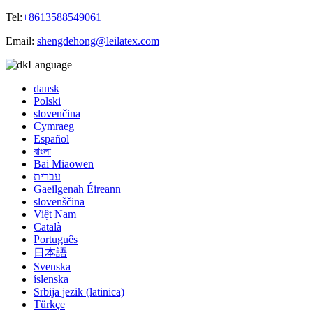
Tel:
+8613588549061
Email:
shengdehong@leilatex.com
Language
dansk
Polski
slovenčina
Cymraeg
Español
বাংলা
Bai Miaowen
עברית
Gaeilgenah Éireann
slovenščina
Việt Nam
Català
Português
日本語
Svenska
íslenska
Srbija jezik (latinica)
Türkçe