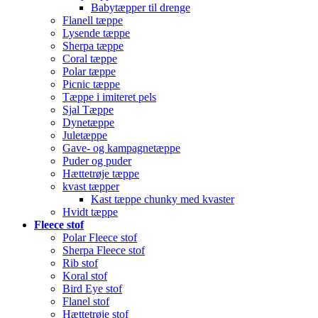
Babytæpper til drenge
Flanell tæppe
Lysende tæppe
Sherpa tæppe
Coral tæppe
Polar tæppe
Picnic tæppe
Tæppe i imiteret pels
Sjal Tæppe
Dynetæppe
Juletæppe
Gave- og kampagnetæppe
Puder og puder
Hættetrøje tæppe
kvast tæpper
Kast tæppe chunky med kvaster
Hvidt tæppe
Fleece stof
Polar Fleece stof
Sherpa Fleece stof
Rib stof
Koral stof
Bird Eye stof
Flanel stof
Hættetrøje stof