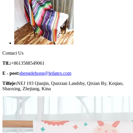
Contact Us
Tlf.:
+8613588549061
E - post:
shengdehong@leilatex.com
Tilføje:
NEJ 193 Qianjin, Qunxian Landsby, Qixian By, Keqiao,
Shaoxing, Zhejiang, Kina