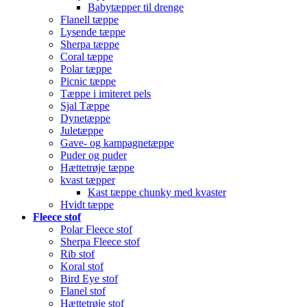
Babytæpper til drenge
Flanell tæppe
Lysende tæppe
Sherpa tæppe
Coral tæppe
Polar tæppe
Picnic tæppe
Tæppe i imiteret pels
Sjal Tæppe
Dynetæppe
Juletæppe
Gave- og kampagnetæppe
Puder og puder
Hættetrøje tæppe
kvast tæpper
Kast tæppe chunky med kvaster
Hvidt tæppe
Fleece stof
Polar Fleece stof
Sherpa Fleece stof
Rib stof
Koral stof
Bird Eye stof
Flanel stof
Hættetrøje stof