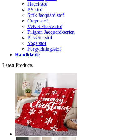
Hacci stof
PV stof
Strik Jacquard stof
Crepe stof
Velvet Fleece stof
Filigran Jacquard-serien
Plisseret stof
Yoga stof
Forgyldningsstof
Håndklæde
Latest Products