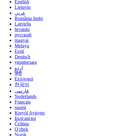
English
Lietuvių
عربي
România limbi
Latviešu
hrvatski
русский
magyar
Melayu
Eesti
Deutsch
українська
اردو
हिंदी
Ελληνικά
한국어
فارسی
Nederlands
Français
suomi
Kreyòl Ayisyen
Български
Čeština
O'zbek
Norsk