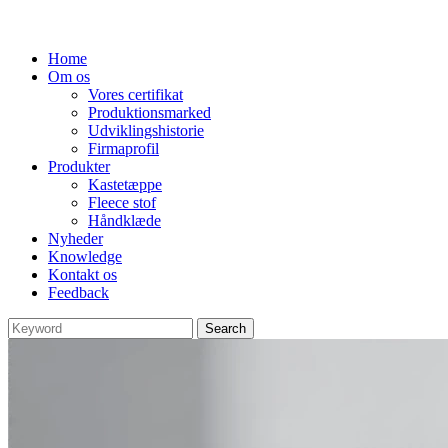
Home
Om os
Vores certifikat
Produktionsmarked
Udviklingshistorie
Firmaprofil
Produkter
Kastetæppe
Fleece stof
Håndklæde
Nyheder
Knowledge
Kontakt os
Feedback