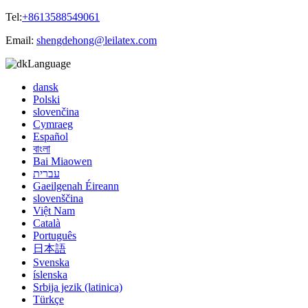
Tel:
+8613588549061
Email:
shengdehong@leilatex.com
Language
dansk
Polski
slovenčina
Cymraeg
Español
বাংলা
Bai Miaowen
עברית
Gaeilgenah Éireann
slovenščina
Việt Nam
Català
Português
日本語
Svenska
íslenska
Srbija jezik (latinica)
Türkçe