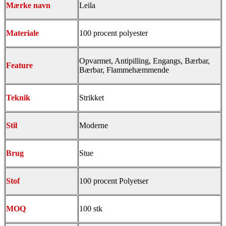
Mærke navn
Leila
Materiale
100 procent polyester
Opvarmet, Antipilling, Engangs, Bærbar,
Feature
Bærbar, Flammehæmmende
Teknik
Strikket
Stil
Moderne
Brug
Stue
Stof
100 procent Polyetser
MOQ
100 stk