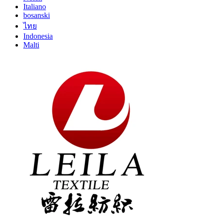
Italiano
bosanski
ไทย
Indonesia
Malti