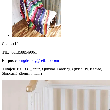
Contact Us
Tlf.:
+8613588549061
E - post:
shengdehong@leilatex.com
Tilføje:
NEJ 193 Qianjin, Qunxian Landsby, Qixian By, Keqiao,
Shaoxing, Zhejiang, Kina