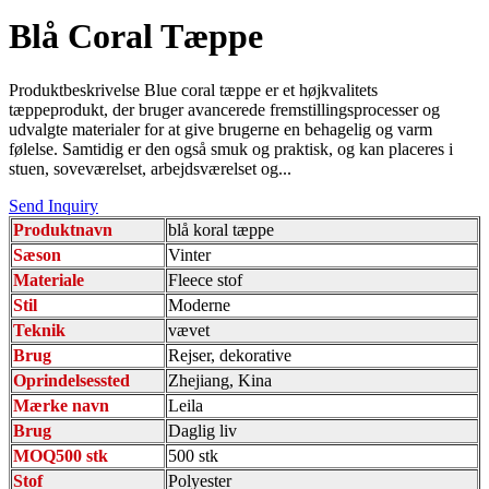
Blå Coral Tæppe
Produktbeskrivelse Blue coral tæppe er et højkvalitets
tæppeprodukt, der bruger avancerede fremstillingsprocesser og
udvalgte materialer for at give brugerne en behagelig og varm
følelse. Samtidig er den også smuk og praktisk, og kan placeres i
stuen, soveværelset, arbejdsværelset og...
Send Inquiry
Produktnavn
blå koral tæppe
Sæson
Vinter
Materiale
Fleece stof
Stil
Moderne
Teknik
vævet
Brug
Rejser, dekorative
Oprindelsessted
Zhejiang, Kina
Mærke navn
Leila
Brug
Daglig liv
MOQ500 stk
500 stk
Stof
Polyester