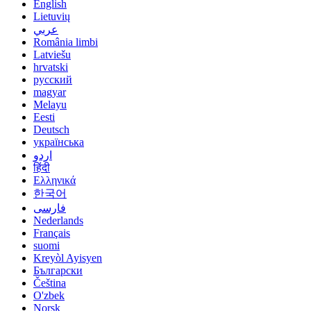
English
Lietuvių
عربي
România limbi
Latviešu
hrvatski
русский
magyar
Melayu
Eesti
Deutsch
українська
اردو
हिंदी
Ελληνικά
한국어
فارسی
Nederlands
Français
suomi
Kreyòl Ayisyen
Български
Čeština
O'zbek
Norsk