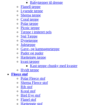
Babytæpper til drenge
Flanell tæppe
Lysende tæppe
Sherpa tæppe
Coral tæppe
Polar tæppe
Picnic tæppe
Tæppe i imiteret pels
Sjal Tæppe
Dynetæppe
Juletæppe
Gave- og kampagnetæppe
Puder og puder
Hættetrøje tæppe
kvast tæpper
Kast tæppe chunky med kvaster
Hvidt tæppe
Fleece stof
Polar Fleece stof
Sherpa Fleece stof
Rib stof
Koral stof
Bird Eye stof
Flanel stof
Hættetrøje stof