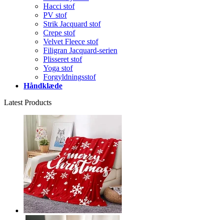
Hacci stof
PV stof
Strik Jacquard stof
Crepe stof
Velvet Fleece stof
Filigran Jacquard-serien
Plisseret stof
Yoga stof
Forgyldningsstof
Håndklæde
Latest Products