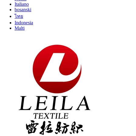
Italiano
bosanski
ไทย
Indonesia
Malti