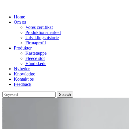
Home
Om os
Vores certifikat
Produktionsmarked
Udviklingshistorie
Firmaprofil
Produkter
Kastetæppe
Fleece stof
Håndklæde
Nyheder
Knowledge
Kontakt os
Feedback