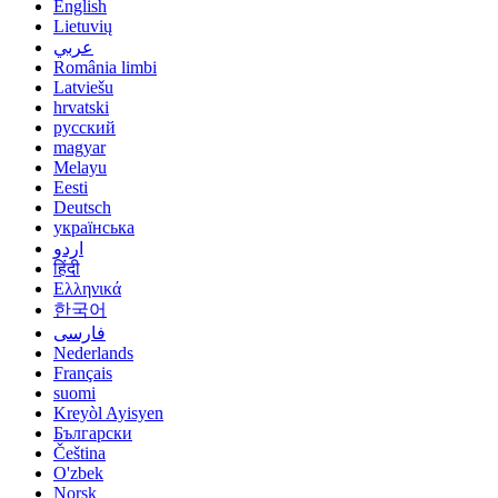
English
Lietuvių
عربي
România limbi
Latviešu
hrvatski
русский
magyar
Melayu
Eesti
Deutsch
українська
اردو
हिंदी
Ελληνικά
한국어
فارسی
Nederlands
Français
suomi
Kreyòl Ayisyen
Български
Čeština
O'zbek
Norsk