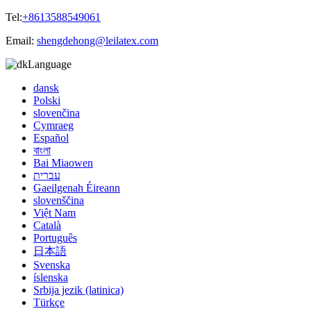
Tel:
+8613588549061
Email:
shengdehong@leilatex.com
Language
dansk
Polski
slovenčina
Cymraeg
Español
বাংলা
Bai Miaowen
עברית
Gaeilgenah Éireann
slovenščina
Việt Nam
Català
Português
日本語
Svenska
íslenska
Srbija jezik (latinica)
Türkçe