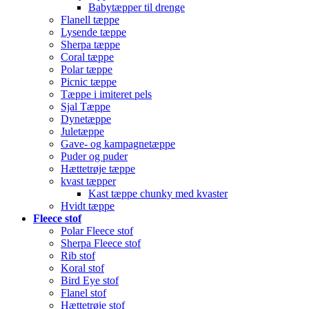
Babytæpper til drenge
Flanell tæppe
Lysende tæppe
Sherpa tæppe
Coral tæppe
Polar tæppe
Picnic tæppe
Tæppe i imiteret pels
Sjal Tæppe
Dynetæppe
Juletæppe
Gave- og kampagnetæppe
Puder og puder
Hættetrøje tæppe
kvast tæpper
Kast tæppe chunky med kvaster
Hvidt tæppe
Fleece stof
Polar Fleece stof
Sherpa Fleece stof
Rib stof
Koral stof
Bird Eye stof
Flanel stof
Hættetrøje stof