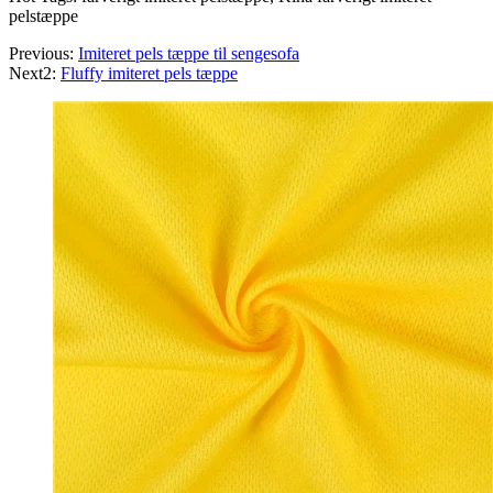
pelstæppe
Previous:
Imiteret pels tæppe til sengesofa
Next2:
Fluffy imiteret pels tæppe