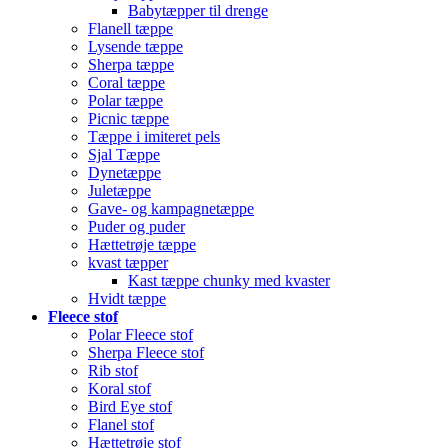
Babytæpper til drenge
Flanell tæppe
Lysende tæppe
Sherpa tæppe
Coral tæppe
Polar tæppe
Picnic tæppe
Tæppe i imiteret pels
Sjal Tæppe
Dynetæppe
Juletæppe
Gave- og kampagnetæppe
Puder og puder
Hættetrøje tæppe
kvast tæpper
Kast tæppe chunky med kvaster
Hvidt tæppe
Fleece stof
Polar Fleece stof
Sherpa Fleece stof
Rib stof
Koral stof
Bird Eye stof
Flanel stof
Hættetrøje stof