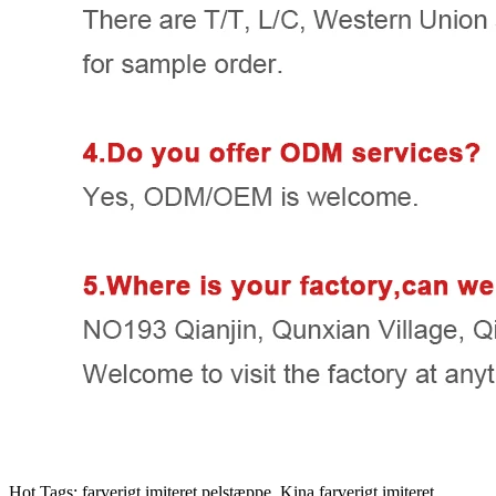
Hot Tags: farverigt imiteret pelstæppe, Kina farverigt imiteret