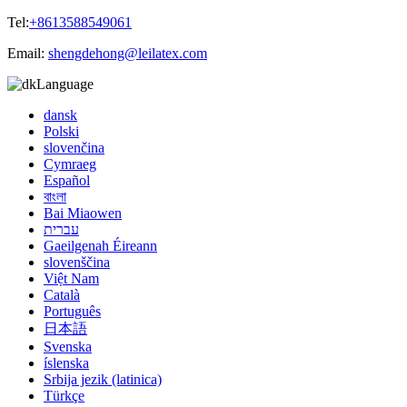
Tel:
+8613588549061
Email:
shengdehong@leilatex.com
Language
dansk
Polski
slovenčina
Cymraeg
Español
বাংলা
Bai Miaowen
עברית
Gaeilgenah Éireann
slovenščina
Việt Nam
Català
Português
日本語
Svenska
íslenska
Srbija jezik (latinica)
Türkçe