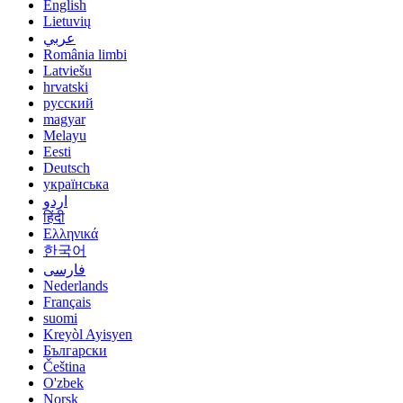
English
Lietuvių
عربي
România limbi
Latviešu
hrvatski
русский
magyar
Melayu
Eesti
Deutsch
українська
اردو
हिंदी
Ελληνικά
한국어
فارسی
Nederlands
Français
suomi
Kreyòl Ayisyen
Български
Čeština
O'zbek
Norsk