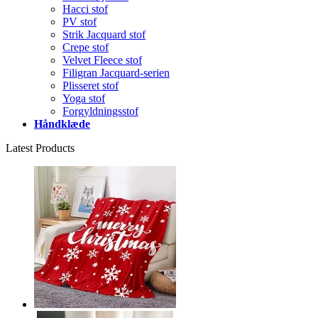
Hacci stof
PV stof
Strik Jacquard stof
Crepe stof
Velvet Fleece stof
Filigran Jacquard-serien
Plisseret stof
Yoga stof
Forgyldningsstof
Håndklæde
Latest Products