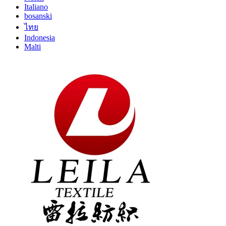
Italiano
bosanski
ไทย
Indonesia
Malti