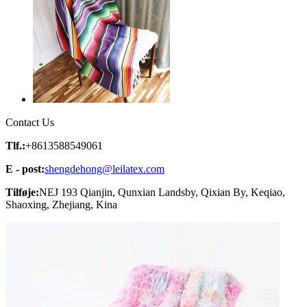
Contact Us
Tlf.:
+8613588549061
E - post:
shengdehong@leilatex.com
Tilføje:
NEJ 193 Qianjin, Qunxian Landsby, Qixian By, Keqiao,
Shaoxing, Zhejiang, Kina