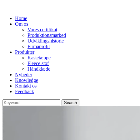
Home
Om os
Vores certifikat
Produktionsmarked
Udviklingshistorie
Firmaprofil
Produkter
Kastetæppe
Fleece stof
Håndklæde
Nyheder
Knowledge
Kontakt os
Feedback