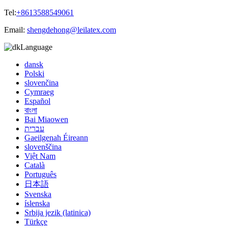
Tel:
+8613588549061
Email:
shengdehong@leilatex.com
Language
dansk
Polski
slovenčina
Cymraeg
Español
বাংলা
Bai Miaowen
עברית
Gaeilgenah Éireann
slovenščina
Việt Nam
Català
Português
日本語
Svenska
íslenska
Srbija jezik (latinica)
Türkçe