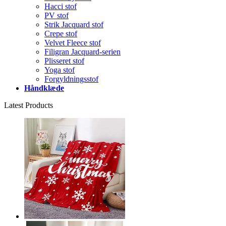
Hacci stof
PV stof
Strik Jacquard stof
Crepe stof
Velvet Fleece stof
Filigran Jacquard-serien
Plisseret stof
Yoga stof
Forgyldningsstof
Håndklæde
Latest Products