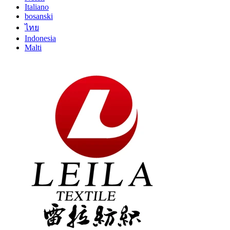
Italiano
bosanski
ไทย
Indonesia
Malti