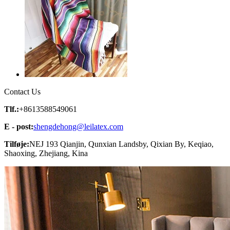
Contact Us
Tlf.:
+8613588549061
E - post:
shengdehong@leilatex.com
Tilføje:
NEJ 193 Qianjin, Qunxian Landsby, Qixian By, Keqiao,
Shaoxing, Zhejiang, Kina