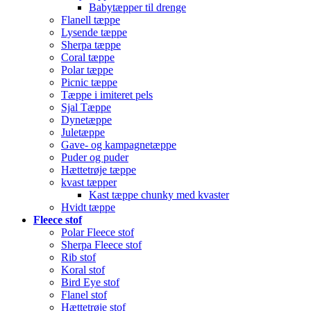
Babytæpper til drenge
Flanell tæppe
Lysende tæppe
Sherpa tæppe
Coral tæppe
Polar tæppe
Picnic tæppe
Tæppe i imiteret pels
Sjal Tæppe
Dynetæppe
Juletæppe
Gave- og kampagnetæppe
Puder og puder
Hættetrøje tæppe
kvast tæpper
Kast tæppe chunky med kvaster
Hvidt tæppe
Fleece stof
Polar Fleece stof
Sherpa Fleece stof
Rib stof
Koral stof
Bird Eye stof
Flanel stof
Hættetrøje stof