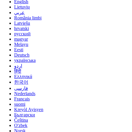
English
Lietuvių
عربي
România limbi
Latviešu
hrvatski
русский
magyar
Melayu
Eesti
Deutsch
українська
اردو
हिंदी
Ελληνικά
한국어
فارسی
Nederlands
Français
suomi
Kreyòl Ayisyen
Български
Čeština
O'zbek
Norsk