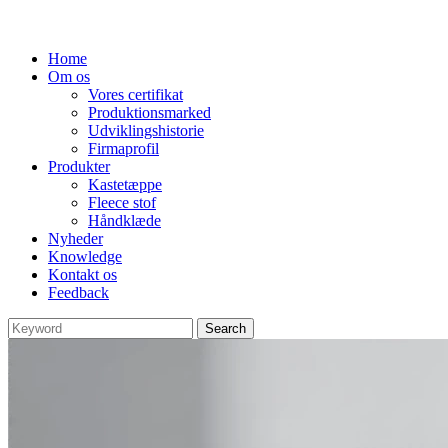
Home
Om os
Vores certifikat
Produktionsmarked
Udviklingshistorie
Firmaprofil
Produkter
Kastetæppe
Fleece stof
Håndklæde
Nyheder
Knowledge
Kontakt os
Feedback