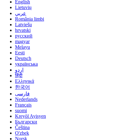
English
Lietuvių
عربي
România limbi
Latviešu
hrvatski
русский
magyar
Melayu
Eesti
Deutsch
українська
اردو
हिंदी
Ελληνικά
한국어
فارسی
Nederlands
Français
suomi
Kreyòl Ayisyen
Български
Čeština
O'zbek
Norsk