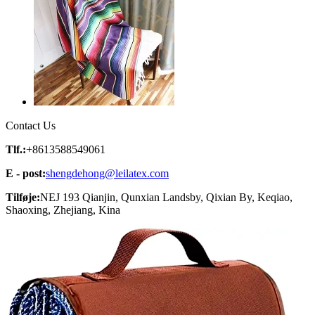
Contact Us
Tlf.:
+8613588549061
E - post:
shengdehong@leilatex.com
Tilføje:
NEJ 193 Qianjin, Qunxian Landsby, Qixian By, Keqiao,
Shaoxing, Zhejiang, Kina