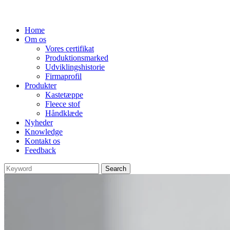
Home
Om os
Vores certifikat
Produktionsmarked
Udviklingshistorie
Firmaprofil
Produkter
Kastetæppe
Fleece stof
Håndklæde
Nyheder
Knowledge
Kontakt os
Feedback