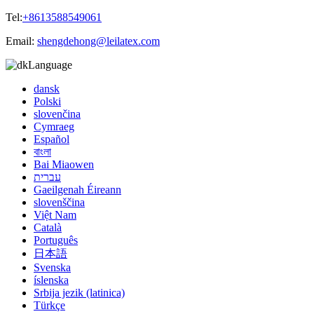
Tel:
+8613588549061
Email:
shengdehong@leilatex.com
Language
dansk
Polski
slovenčina
Cymraeg
Español
বাংলা
Bai Miaowen
עברית
Gaeilgenah Éireann
slovenščina
Việt Nam
Català
Português
日本語
Svenska
íslenska
Srbija jezik (latinica)
Türkçe