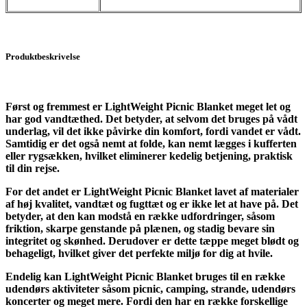
Produktbeskrivelse
Først og fremmest er LightWeight Picnic Blanket meget let og
har god vandtæthed. Det betyder, at selvom det bruges på vådt
underlag, vil det ikke påvirke din komfort, fordi vandet er vådt.
Samtidig er det også nemt at folde, kan nemt lægges i kufferten
eller rygsækken, hvilket eliminerer kedelig betjening, praktisk
til din rejse.
For det andet er LightWeight Picnic Blanket lavet af materialer
af høj kvalitet, vandtæt og fugttæt og er ikke let at have på. Det
betyder, at den kan modstå en række udfordringer, såsom
friktion, skarpe genstande på plænen, og stadig bevare sin
integritet og skønhed. Derudover er dette tæppe meget blødt og
behageligt, hvilket giver det perfekte miljø for dig at hvile.
Endelig kan LightWeight Picnic Blanket bruges til en række
udendørs aktiviteter såsom picnic, camping, strande, udendørs
koncerter og meget mere. Fordi den har en række forskellige