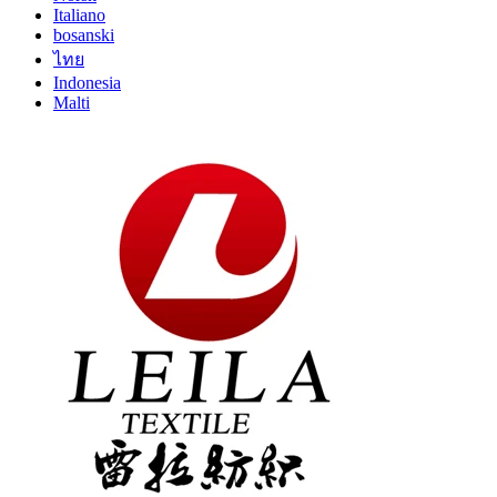
Italiano
bosanski
ไทย
Indonesia
Malti