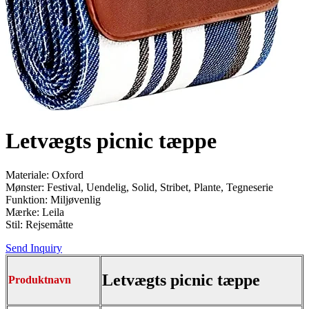
Letvægts picnic tæppe
Materiale: Oxford
Mønster: Festival, Uendelig, Solid, Stribet, Plante, Tegneserie
Funktion: Miljøvenlig
Mærke: Leila
Stil: Rejsemåtte
Send Inquiry
Letvægts picnic tæppe
Produktnavn