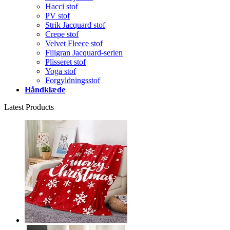
Hacci stof
PV stof
Strik Jacquard stof
Crepe stof
Velvet Fleece stof
Filigran Jacquard-serien
Plisseret stof
Yoga stof
Forgyldningsstof
Håndklæde
Latest Products