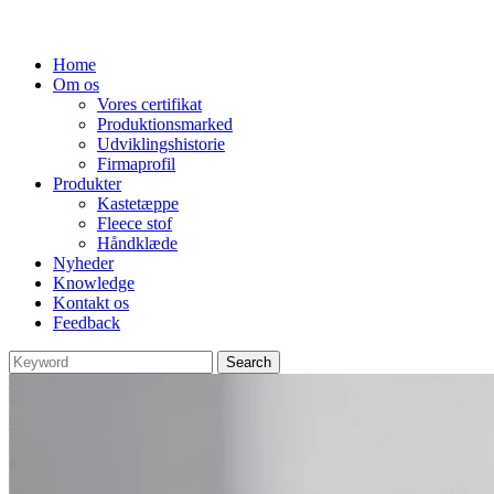
Home
Om os
Vores certifikat
Produktionsmarked
Udviklingshistorie
Firmaprofil
Produkter
Kastetæppe
Fleece stof
Håndklæde
Nyheder
Knowledge
Kontakt os
Feedback