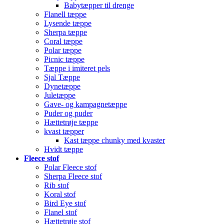
Babytæpper til drenge
Flanell tæppe
Lysende tæppe
Sherpa tæppe
Coral tæppe
Polar tæppe
Picnic tæppe
Tæppe i imiteret pels
Sjal Tæppe
Dynetæppe
Juletæppe
Gave- og kampagnetæppe
Puder og puder
Hættetrøje tæppe
kvast tæpper
Kast tæppe chunky med kvaster
Hvidt tæppe
Fleece stof
Polar Fleece stof
Sherpa Fleece stof
Rib stof
Koral stof
Bird Eye stof
Flanel stof
Hættetrøje stof