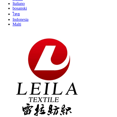
Italiano
bosanski
ไทย
Indonesia
Malti