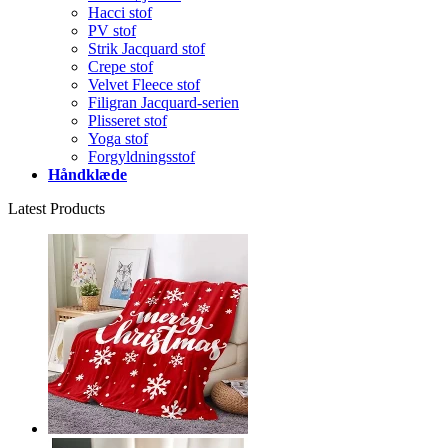
Hacci stof
PV stof
Strik Jacquard stof
Crepe stof
Velvet Fleece stof
Filigran Jacquard-serien
Plisseret stof
Yoga stof
Forgyldningsstof
Håndklæde
Latest Products