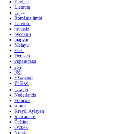
English
Lietuvių
عربي
România limbi
Latviešu
hrvatski
русский
magyar
Melayu
Eesti
Deutsch
українська
اردو
हिंदी
Ελληνικά
한국어
فارسی
Nederlands
Français
suomi
Kreyòl Ayisyen
Български
Čeština
O'zbek
Norsk