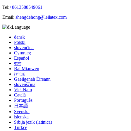
Tel:
+8613588549061
Email:
shengdehong@leilatex.com
Language
dansk
Polski
slovenčina
Cymraeg
Español
বাংলা
Bai Miaowen
עברית
Gaeilgenah Éireann
slovenščina
Việt Nam
Català
Português
日本語
Svenska
íslenska
Srbija jezik (latinica)
Türkçe