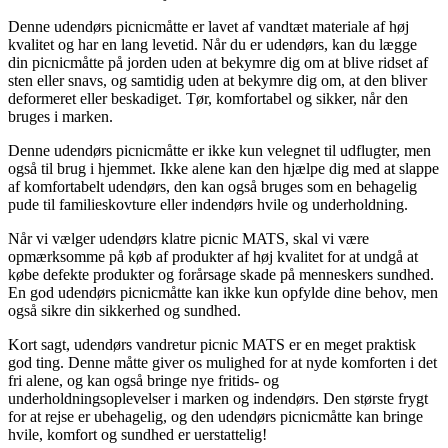
Denne udendørs picnicmåtte er lavet af vandtæt materiale af høj
kvalitet og har en lang levetid. Når du er udendørs, kan du lægge
din picnicmåtte på jorden uden at bekymre dig om at blive ridset af
sten eller snavs, og samtidig uden at bekymre dig om, at den bliver
deformeret eller beskadiget. Tør, komfortabel og sikker, når den
bruges i marken.
Denne udendørs picnicmåtte er ikke kun velegnet til udflugter, men
også til brug i hjemmet. Ikke alene kan den hjælpe dig med at slappe
af komfortabelt udendørs, den kan også bruges som en behagelig
pude til familieskovture eller indendørs hvile og underholdning.
Når vi vælger udendørs klatre picnic MATS, skal vi være
opmærksomme på køb af produkter af høj kvalitet for at undgå at
købe defekte produkter og forårsage skade på menneskers sundhed.
En god udendørs picnicmåtte kan ikke kun opfylde dine behov, men
også sikre din sikkerhed og sundhed.
Kort sagt, udendørs vandretur picnic MATS er en meget praktisk
god ting. Denne måtte giver os mulighed for at nyde komforten i det
fri alene, og kan også bringe nye fritids- og
underholdningsoplevelser i marken og indendørs. Den største frygt
for at rejse er ubehagelig, og den udendørs picnicmåtte kan bringe
hvile, komfort og sundhed er uerstattelig!