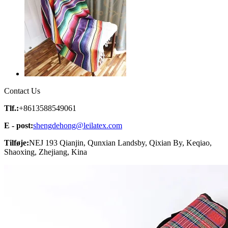
Contact Us
Tlf.:
+8613588549061
E - post:
shengdehong@leilatex.com
Tilføje:
NEJ 193 Qianjin, Qunxian Landsby, Qixian By, Keqiao,
Shaoxing, Zhejiang, Kina