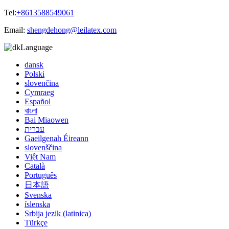
Tel:
+8613588549061
Email:
shengdehong@leilatex.com
Language
dansk
Polski
slovenčina
Cymraeg
Español
বাংলা
Bai Miaowen
עברית
Gaeilgenah Éireann
slovenščina
Việt Nam
Català
Português
日本語
Svenska
íslenska
Srbija jezik (latinica)
Türkçe