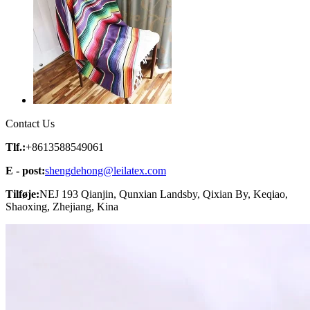
Contact Us
Tlf.:
+8613588549061
E - post:
shengdehong@leilatex.com
Tilføje:
NEJ 193 Qianjin, Qunxian Landsby, Qixian By, Keqiao,
Shaoxing, Zhejiang, Kina