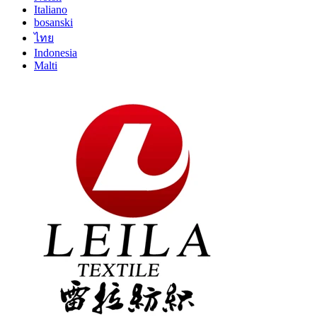
Italiano
bosanski
ไทย
Indonesia
Malti