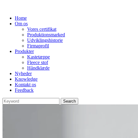
Home
Om os
Vores certifikat
Produktionsmarked
Udviklingshistorie
Firmaprofil
Produkter
Kastetæppe
Fleece stof
Håndklæde
Nyheder
Knowledge
Kontakt os
Feedback