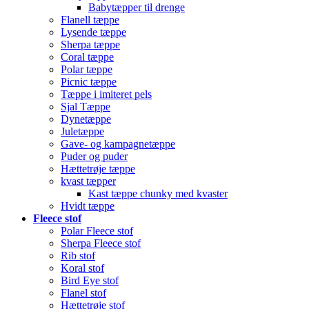
Babytæpper til drenge
Flanell tæppe
Lysende tæppe
Sherpa tæppe
Coral tæppe
Polar tæppe
Picnic tæppe
Tæppe i imiteret pels
Sjal Tæppe
Dynetæppe
Juletæppe
Gave- og kampagnetæppe
Puder og puder
Hættetrøje tæppe
kvast tæpper
Kast tæppe chunky med kvaster
Hvidt tæppe
Fleece stof
Polar Fleece stof
Sherpa Fleece stof
Rib stof
Koral stof
Bird Eye stof
Flanel stof
Hættetrøje stof