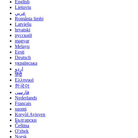
English
Lietuvių
عربي
România limbi
Latviešu
hrvatski
русский
magyar
Melayu
Eesti
Deutsch
українська
اردو
हिंदी
Ελληνικά
한국어
فارسی
Nederlands
Français
suomi
Kreyòl Ayisyen
Български
Čeština
O'zbek
Norsk