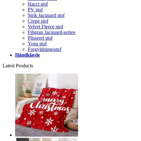
Hacci stof
PV stof
Strik Jacquard stof
Crepe stof
Velvet Fleece stof
Filigran Jacquard-serien
Plisseret stof
Yoga stof
Forgyldningsstof
Håndklæde
Latest Products