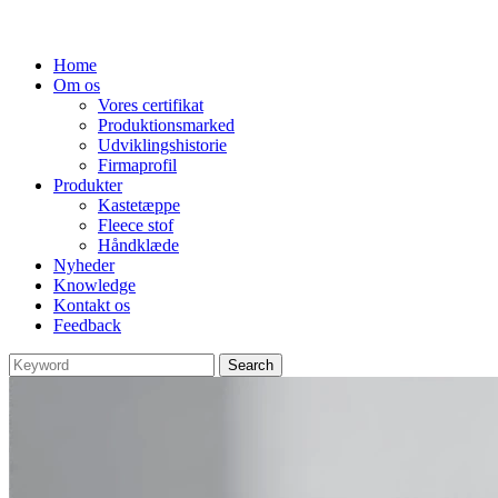
Home
Om os
Vores certifikat
Produktionsmarked
Udviklingshistorie
Firmaprofil
Produkter
Kastetæppe
Fleece stof
Håndklæde
Nyheder
Knowledge
Kontakt os
Feedback