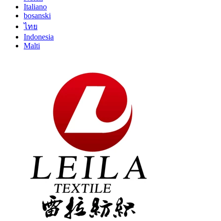
Italiano
bosanski
ไทย
Indonesia
Malti