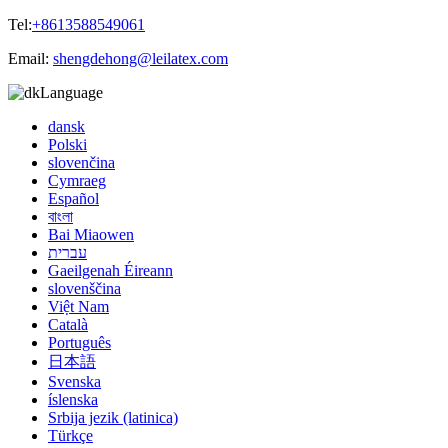
Tel:
+8613588549061
Email:
shengdehong@leilatex.com
Language
dansk
Polski
slovenčina
Cymraeg
Español
বাংলা
Bai Miaowen
עברית
Gaeilgenah Éireann
slovenščina
Việt Nam
Català
Português
日本語
Svenska
íslenska
Srbija jezik (latinica)
Türkçe