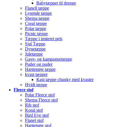
Babytæpper til drenge
Flanell tæppe
Lysende tæppe
Sherpa tæppe
Coral tæppe
Polar tæppe
Picnic tæppe
Tæppe i imiteret pels
Sjal Tæppe
Dynetæppe
Juletæppe
Gave- og kampagnetæppe
Puder og puder
Hættetrøje tæppe
kvast tæpper
Kast tæppe chunky med kvaster
Hvidt tæppe
Fleece stof
Polar Fleece stof
Sherpa Fleece stof
Rib stof
Koral stof
Bird Eye stof
Flanel stof
Hættetrøje stof