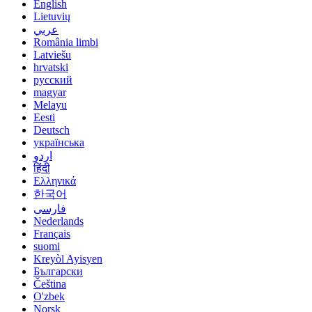
English
Lietuvių
عربي
România limbi
Latviešu
hrvatski
русский
magyar
Melayu
Eesti
Deutsch
українська
اردو
हिंदी
Ελληνικά
한국어
فارسی
Nederlands
Français
suomi
Kreyòl Ayisyen
Български
Čeština
O'zbek
Norsk