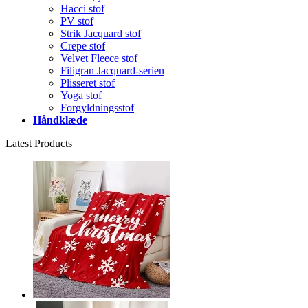
Hacci stof
PV stof
Strik Jacquard stof
Crepe stof
Velvet Fleece stof
Filigran Jacquard-serien
Plisseret stof
Yoga stof
Forgyldningsstof
Håndklæde
Latest Products