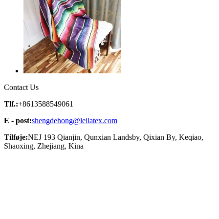
Contact Us
Tlf.:
+8613588549061
E - post:
shengdehong@leilatex.com
Tilføje:
NEJ 193 Qianjin, Qunxian Landsby, Qixian By, Keqiao,
Shaoxing, Zhejiang, Kina