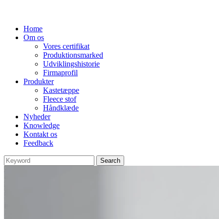
Home
Om os
Vores certifikat
Produktionsmarked
Udviklingshistorie
Firmaprofil
Produkter
Kastetæppe
Fleece stof
Håndklæde
Nyheder
Knowledge
Kontakt os
Feedback