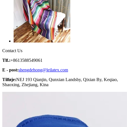
Contact Us
Tlf.:
+8613588549061
E - post:
shengdehong@leilatex.com
Tilføje:
NEJ 193 Qianjin, Qunxian Landsby, Qixian By, Keqiao,
Shaoxing, Zhejiang, Kina