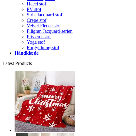
Hacci stof
PV stof
Strik Jacquard stof
Crepe stof
Velvet Fleece stof
Filigran Jacquard-serien
Plisseret stof
Yoga stof
Forgyldningsstof
Håndklæde
Latest Products