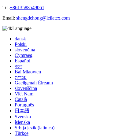
Tel:
+8613588549061
Email:
shengdehong@leilatex.com
Language
dansk
Polski
slovenčina
Cymraeg
Español
বাংলা
Bai Miaowen
עברית
Gaeilgenah Éireann
slovenščina
Việt Nam
Català
Português
日本語
Svenska
íslenska
Srbija jezik (latinica)
Türkçe