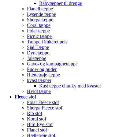
Babytæpper til drenge
Flanell tæppe
Lysende tæppe
Sherpa tæppe
Coral tæppe
Polar tæppe
Picnic tæppe
Tæppe i imiteret pels
Sjal Tæppe
Dynetæppe
Juletæppe
Gave- og kampagnetæppe
Puder og puder
Hættetrøje tæppe
kvast tæpper
Kast tæppe chunky med kvaster
Hvidt tæppe
Fleece stof
Polar Fleece stof
Sherpa Fleece stof
Rib stof
Koral stof
Bird Eye stof
Flanel stof
Hættetrøje stof