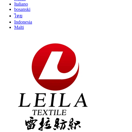
Italiano
bosanski
ไทย
Indonesia
Malti