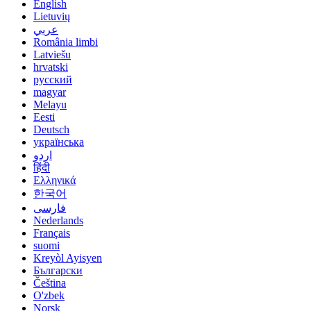
English
Lietuvių
عربي
România limbi
Latviešu
hrvatski
русский
magyar
Melayu
Eesti
Deutsch
українська
اردو
हिंदी
Ελληνικά
한국어
فارسی
Nederlands
Français
suomi
Kreyòl Ayisyen
Български
Čeština
O'zbek
Norsk