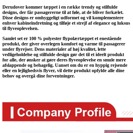
Derudover kommer tæppet i en række trendy og stilfulde
designs, der får passagererne til at føle, at de bliver forkælet.
Disse designs er omhyggeligt udformet og vil komplementere
enhver kabineindretning og tilføje et strejf af elegance og luksus
til flyveoplevelsen.
Samlet set er 100 % polyester flypolærtæppet et enestående
produkt, der giver overlegen komfort og varme til passagerer
under flyrejser. Dens materialer af høj kvalitet, lette
vedligeholdelse og stilfulde design gør det til et ideelt produkt
for alle, der ønsker at gøre deres flyveoplevelse en smule mere
afslappende og behagelig. Uanset om du er en hyppig rejsende
eller en lejlighedsvis flyver, vil dette produkt opfylde alle dine
behov og overgå dine forventninger.