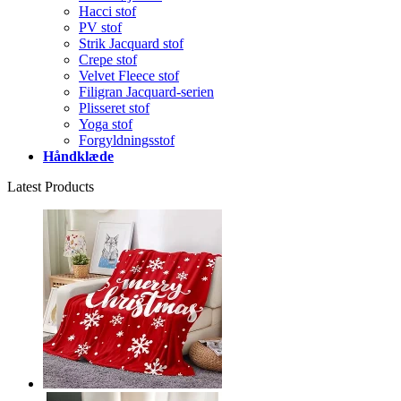
Hacci stof
PV stof
Strik Jacquard stof
Crepe stof
Velvet Fleece stof
Filigran Jacquard-serien
Plisseret stof
Yoga stof
Forgyldningsstof
Håndklæde
Latest Products