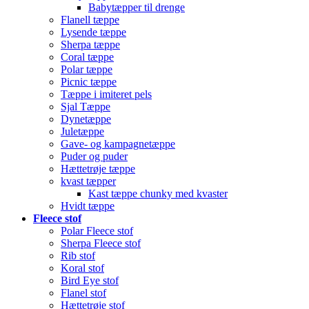
Babytæpper til drenge
Flanell tæppe
Lysende tæppe
Sherpa tæppe
Coral tæppe
Polar tæppe
Picnic tæppe
Tæppe i imiteret pels
Sjal Tæppe
Dynetæppe
Juletæppe
Gave- og kampagnetæppe
Puder og puder
Hættetrøje tæppe
kvast tæpper
Kast tæppe chunky med kvaster
Hvidt tæppe
Fleece stof
Polar Fleece stof
Sherpa Fleece stof
Rib stof
Koral stof
Bird Eye stof
Flanel stof
Hættetrøje stof