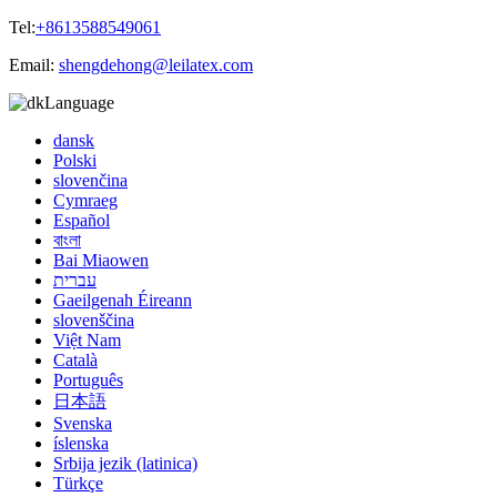
Tel:
+8613588549061
Email:
shengdehong@leilatex.com
Language
dansk
Polski
slovenčina
Cymraeg
Español
বাংলা
Bai Miaowen
עברית
Gaeilgenah Éireann
slovenščina
Việt Nam
Català
Português
日本語
Svenska
íslenska
Srbija jezik (latinica)
Türkçe