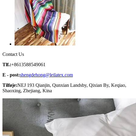
Contact Us
Tlf.:
+8613588549061
E - post:
shengdehong@leilatex.com
Tilføje:
NEJ 193 Qianjin, Qunxian Landsby, Qixian By, Keqiao,
Shaoxing, Zhejiang, Kina