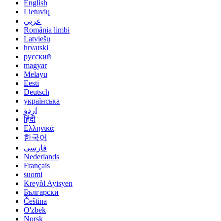
English
Lietuvių
عربي
România limbi
Latviešu
hrvatski
русский
magyar
Melayu
Eesti
Deutsch
українська
اردو
हिंदी
Ελληνικά
한국어
فارسی
Nederlands
Français
suomi
Kreyòl Ayisyen
Български
Čeština
O'zbek
Norsk