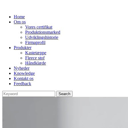
Home
Om os
Vores certifikat
Produktionsmarked
Udviklingshistorie
Firmaprofil
Produkter
Kastetæppe
Fleece stof
Håndklæde
Nyheder
Knowledge
Kontakt os
Feedback