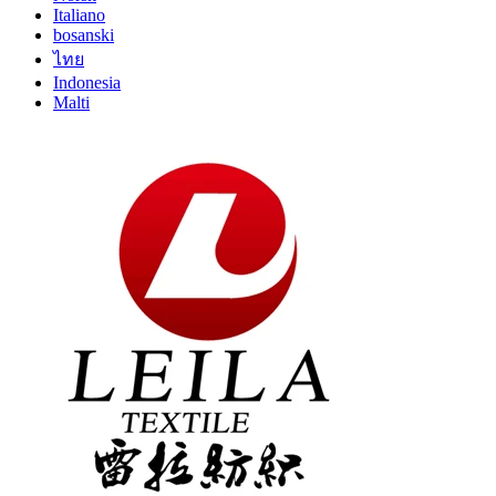
Italiano
bosanski
ไทย
Indonesia
Malti