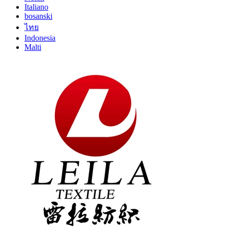
Italiano
bosanski
ไทย
Indonesia
Malti