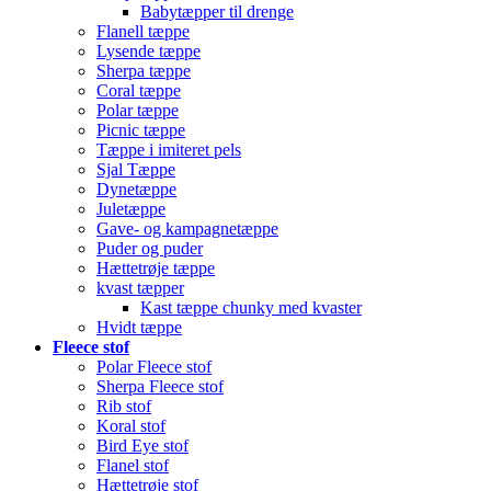
Babytæpper til drenge
Flanell tæppe
Lysende tæppe
Sherpa tæppe
Coral tæppe
Polar tæppe
Picnic tæppe
Tæppe i imiteret pels
Sjal Tæppe
Dynetæppe
Juletæppe
Gave- og kampagnetæppe
Puder og puder
Hættetrøje tæppe
kvast tæpper
Kast tæppe chunky med kvaster
Hvidt tæppe
Fleece stof
Polar Fleece stof
Sherpa Fleece stof
Rib stof
Koral stof
Bird Eye stof
Flanel stof
Hættetrøje stof