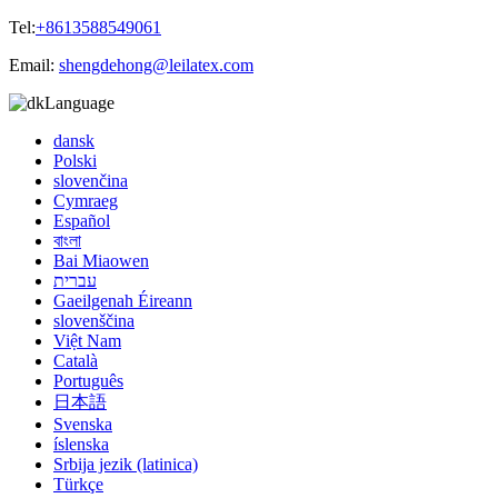
Tel:
+8613588549061
Email:
shengdehong@leilatex.com
Language
dansk
Polski
slovenčina
Cymraeg
Español
বাংলা
Bai Miaowen
עברית
Gaeilgenah Éireann
slovenščina
Việt Nam
Català
Português
日本語
Svenska
íslenska
Srbija jezik (latinica)
Türkçe