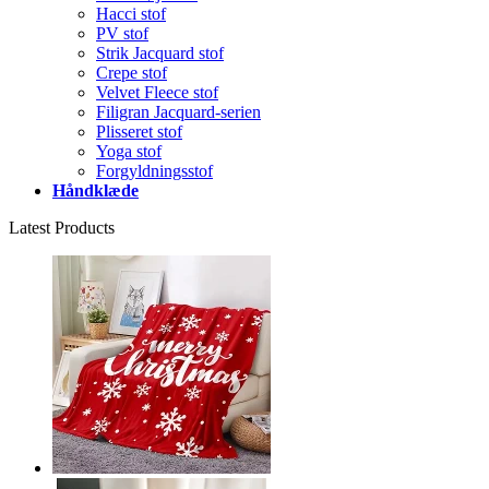
Hacci stof
PV stof
Strik Jacquard stof
Crepe stof
Velvet Fleece stof
Filigran Jacquard-serien
Plisseret stof
Yoga stof
Forgyldningsstof
Håndklæde
Latest Products