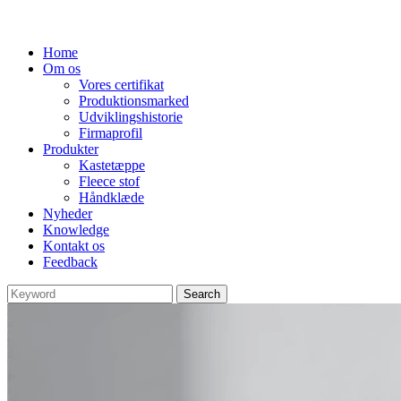
Home
Om os
Vores certifikat
Produktionsmarked
Udviklingshistorie
Firmaprofil
Produkter
Kastetæppe
Fleece stof
Håndklæde
Nyheder
Knowledge
Kontakt os
Feedback