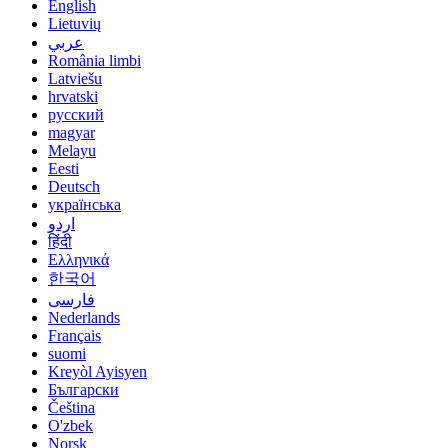
English
Lietuvių
عربي
România limbi
Latviešu
hrvatski
русский
magyar
Melayu
Eesti
Deutsch
українська
اردو
हिंदी
Ελληνικά
한국어
فارسی
Nederlands
Français
suomi
Kreyòl Ayisyen
Български
Čeština
O'zbek
Norsk