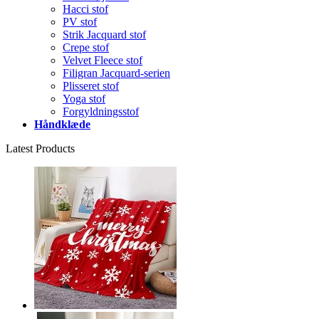
Hacci stof
PV stof
Strik Jacquard stof
Crepe stof
Velvet Fleece stof
Filigran Jacquard-serien
Plisseret stof
Yoga stof
Forgyldningsstof
Håndklæde
Latest Products