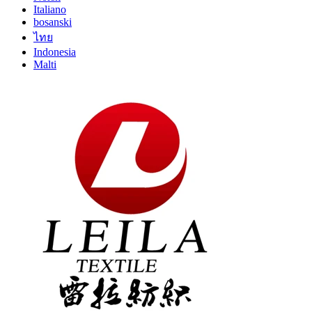
Italiano
bosanski
ไทย
Indonesia
Malti