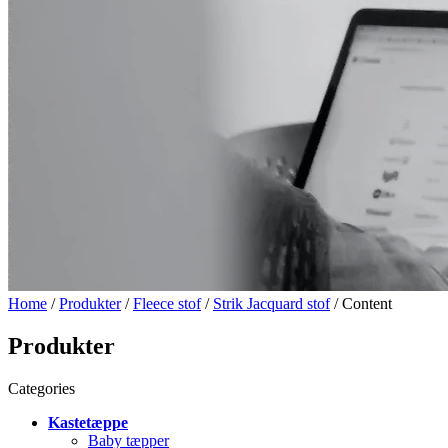
Home
/
Produkter
/
Fleece stof
/
Strik Jacquard stof
/ Content
Produkter
Categories
Kastetæppe
Baby tæpper