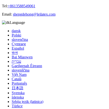
Tel:
+8613588549061
Email:
shengdehong@leilatex.com
Language
dansk
Polski
slovenčina
Cymraeg
Español
বাংলা
Bai Miaowen
עברית
Gaeilgenah Éireann
slovenščina
Việt Nam
Català
Português
日本語
Svenska
íslenska
Srbija jezik (latinica)
Türkçe