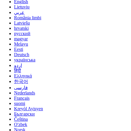
English
Lietuvių
عربي
România limbi
Latviešu
hrvatski
русский
magyar
Melayu
Eesti
Deutsch
українська
اردو
हिंदी
Ελληνικά
한국어
فارسی
Nederlands
Français
suomi
Kreyòl Ayisyen
Български
Čeština
O'zbek
Norsk