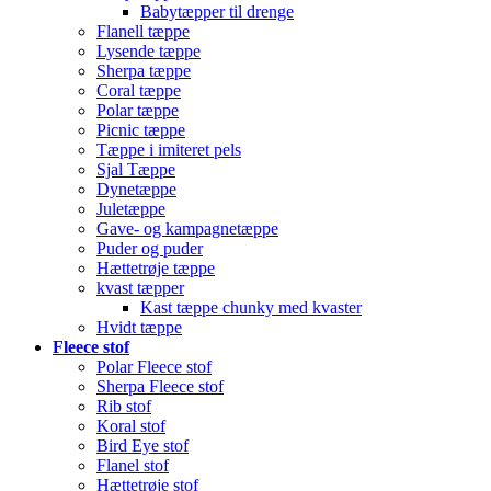
Babytæpper til drenge
Flanell tæppe
Lysende tæppe
Sherpa tæppe
Coral tæppe
Polar tæppe
Picnic tæppe
Tæppe i imiteret pels
Sjal Tæppe
Dynetæppe
Juletæppe
Gave- og kampagnetæppe
Puder og puder
Hættetrøje tæppe
kvast tæpper
Kast tæppe chunky med kvaster
Hvidt tæppe
Fleece stof
Polar Fleece stof
Sherpa Fleece stof
Rib stof
Koral stof
Bird Eye stof
Flanel stof
Hættetrøje stof