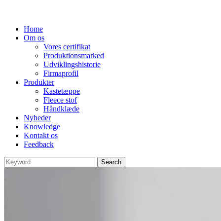
Home
Om os
Vores certifikat
Produktionsmarked
Udviklingshistorie
Firmaprofil
Produkter
Kastetæppe
Fleece stof
Håndklæde
Nyheder
Knowledge
Kontakt os
Feedback