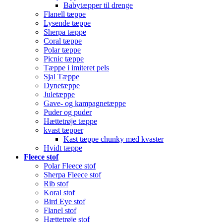
Babytæpper til drenge
Flanell tæppe
Lysende tæppe
Sherpa tæppe
Coral tæppe
Polar tæppe
Picnic tæppe
Tæppe i imiteret pels
Sjal Tæppe
Dynetæppe
Juletæppe
Gave- og kampagnetæppe
Puder og puder
Hættetrøje tæppe
kvast tæpper
Kast tæppe chunky med kvaster
Hvidt tæppe
Fleece stof
Polar Fleece stof
Sherpa Fleece stof
Rib stof
Koral stof
Bird Eye stof
Flanel stof
Hættetrøje stof