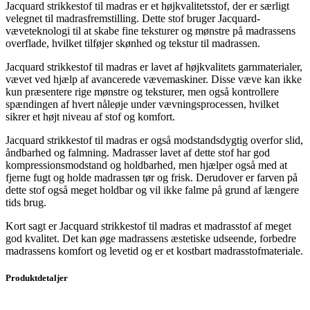
Jacquard strikkestof til madras er et højkvalitetsstof, der er særligt
velegnet til madrasfremstilling. Dette stof bruger Jacquard-
væveteknologi til at skabe fine teksturer og mønstre på madrassens
overflade, hvilket tilføjer skønhed og tekstur til madrassen.
Jacquard strikkestof til madras er lavet af højkvalitets garnmaterialer,
vævet ved hjælp af avancerede vævemaskiner. Disse væve kan ikke
kun præsentere rige mønstre og teksturer, men også kontrollere
spændingen af ​​hvert nåleøje under vævningsprocessen, hvilket
sikrer et højt niveau af stof og komfort.
Jacquard strikkestof til madras er også modstandsdygtig overfor slid,
åndbarhed og falmning. Madrasser lavet af dette stof har god
kompressionsmodstand og holdbarhed, men hjælper også med at
fjerne fugt og holde madrassen tør og frisk. Derudover er farven på
dette stof også meget holdbar og vil ikke falme på grund af længere
tids brug.
Kort sagt er Jacquard strikkestof til madras et madrasstof af meget
god kvalitet. Det kan øge madrassens æstetiske udseende, forbedre
madrassens komfort og levetid og er et kostbart madrasstofmateriale.
Produktdetaljer