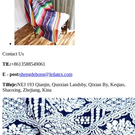
Contact Us
Tlf.:
+8613588549061
E - post:
shengdehong@leilatex.com
Tilføje:
NEJ 193 Qianjin, Qunxian Landsby, Qixian By, Keqiao,
Shaoxing, Zhejiang, Kina