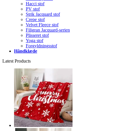
Hacci stof
PV stof
Strik Jacquard stof
Crepe stof
Velvet Fleece stof
Filigran Jacquard-serien
Plisseret stof
Yoga stof
Forgyldningsstof
Håndklæde
Latest Products