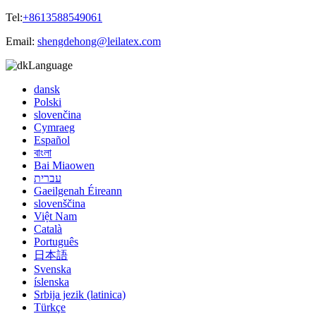
Tel:
+8613588549061
Email:
shengdehong@leilatex.com
Language
dansk
Polski
slovenčina
Cymraeg
Español
বাংলা
Bai Miaowen
עברית
Gaeilgenah Éireann
slovenščina
Việt Nam
Català
Português
日本語
Svenska
íslenska
Srbija jezik (latinica)
Türkçe