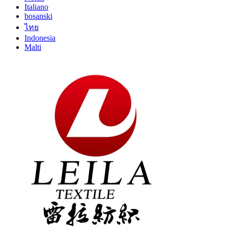
Italiano
bosanski
ไทย
Indonesia
Malti