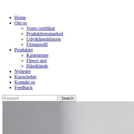
Home
Om os
Vores certifikat
Produktionsmarked
Udviklingshistorie
Firmaprofil
Produkter
Kastetæppe
Fleece stof
Håndklæde
Nyheder
Knowledge
Kontakt os
Feedback