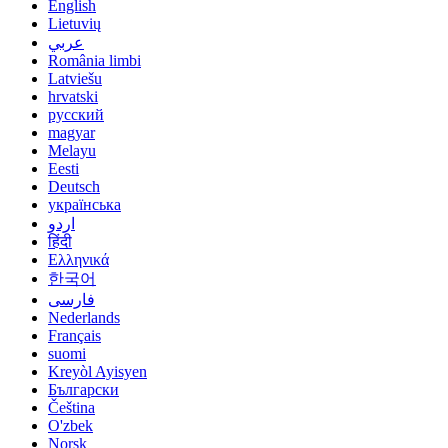
English
Lietuvių
عربي
România limbi
Latviešu
hrvatski
русский
magyar
Melayu
Eesti
Deutsch
українська
اردو
हिंदी
Ελληνικά
한국어
فارسی
Nederlands
Français
suomi
Kreyòl Ayisyen
Български
Čeština
O'zbek
Norsk