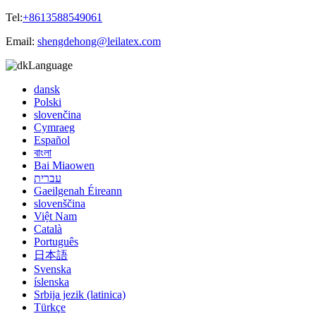
Tel:
+8613588549061
Email:
shengdehong@leilatex.com
Language
dansk
Polski
slovenčina
Cymraeg
Español
বাংলা
Bai Miaowen
עברית
Gaeilgenah Éireann
slovenščina
Việt Nam
Català
Português
日本語
Svenska
íslenska
Srbija jezik (latinica)
Türkçe