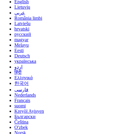
English
Lietuvių
عربي
România limbi
Latviešu
hrvatski
русский
magyar
Melayu
Eesti
Deutsch
українська
اردو
हिंदी
Ελληνικά
한국어
فارسی
Nederlands
Français
suomi
Kreyòl Ayisyen
Български
Čeština
O'zbek
Norsk