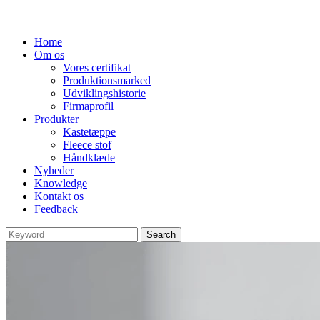
Home
Om os
Vores certifikat
Produktionsmarked
Udviklingshistorie
Firmaprofil
Produkter
Kastetæppe
Fleece stof
Håndklæde
Nyheder
Knowledge
Kontakt os
Feedback