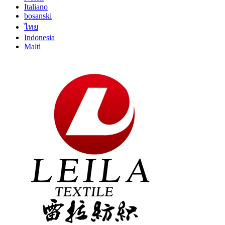
Italiano
bosanski
ไทย
Indonesia
Malti