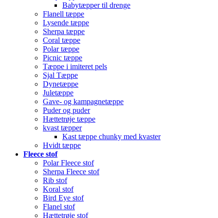
Babytæpper til drenge
Flanell tæppe
Lysende tæppe
Sherpa tæppe
Coral tæppe
Polar tæppe
Picnic tæppe
Tæppe i imiteret pels
Sjal Tæppe
Dynetæppe
Juletæppe
Gave- og kampagnetæppe
Puder og puder
Hættetrøje tæppe
kvast tæpper
Kast tæppe chunky med kvaster
Hvidt tæppe
Fleece stof
Polar Fleece stof
Sherpa Fleece stof
Rib stof
Koral stof
Bird Eye stof
Flanel stof
Hættetrøje stof