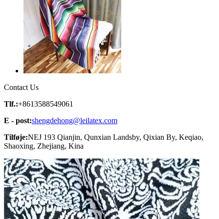
Contact Us
Tlf.:
+8613588549061
E - post:
shengdehong@leilatex.com
Tilføje:
NEJ 193 Qianjin, Qunxian Landsby, Qixian By, Keqiao,
Shaoxing, Zhejiang, Kina