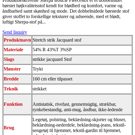
Produktbeskrivelse Sherpa Boucle Fleecestof er et dobbeltsidet
børstet højkvalitetsstof kendt for blødhed og komfort, varme og
åndbarhed samt skønhed og mode. Det dobbeltsidede børstede stof
giver stoffet to forskellige teksturer og udseende, med et blødt,
luftigt Sherpa-stof på...
Send Inquiry
Produktnavn
Stretch strik Jacquard stof
Materiale
54% R 43%T 3%SP
Slags
strikke jacquard Stof
Mønster
Trykt
Bredde
160 cm eller tilpasset
Teknik
strikket
Funktion
Antistatisk, rivefast, gennemsigtig, strækbar,
rynkebestandig, anti-mug, åndbar, ikke-ledende
Legetøj, polstring, beklædning-skjorter og bluser,
beklædning-nederdele, beklædning-jeans, tekstil-
Brug
sengetøj til hjemmet, tekstil-gardin til hjemmet,