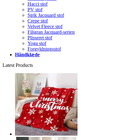
Hacci stof
PV stof
Strik Jacquard stof
Crepe stof
Velvet Fleece stof
Filigran Jacquard-serien
Plisseret stof
Yoga stof
Forgyldningsstof
Håndklæde
Latest Products